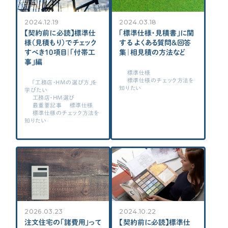
2024.12.19
2024.03.18
【契約前に必読】標準仕
「標準仕様・見積書」に関
様（見積もり）でチェック
する よくある質問＆回答
すべき10項目｜「付帯工
集｜相見積の方法など
事」編
標準仕様
標準仕様のチェック方法を
「工務店・HMの選び方」を
知りたい
学びたい
工務店・HM選び
最重要記事
標準仕様
標準仕様のチェック方法を
知りたい
2026.03.23
2024.10.22
注文住宅の「諸費用」って
【契約前に必読】標準仕