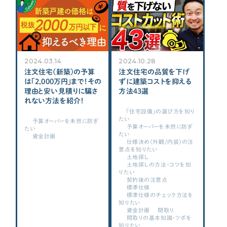
資金計画
よく使われるキーワード
家の性能
せやま基準
UA値
断熱基準
省エネ基準
C値
気密性能
付帯工事
換気システム
エアコン
2024.03.14
2024.10.28
標準仕様
太陽光パネル
一階完結型
アルミ樹脂複合サッシ
注文住宅(新築)の予算
注文住宅の品質を下げ
は「2,000万円」まで！その
ずに建築コストを抑える
工務店・HM選び
理由と安い見積りに騙さ
方法43選
れない方法を紹介！
「住宅設備」の選び方を知り
たい
土地探し
予算オーバーを未然に防ぎ
予算オーバーを未然に防ぎ
たい
たい
資金計画
仕様決め（外観/内装）の注
意点を知りたい
間取り
土地探し
土地探しの方法・コツを知
りたい
契約後の注意点
契約後の注意点
標準仕様
標準仕様のチェック方法を
知りたい
時事ネタ・裏話
資金計画
間取り
間取りの基本知識・ツボを
知りたい