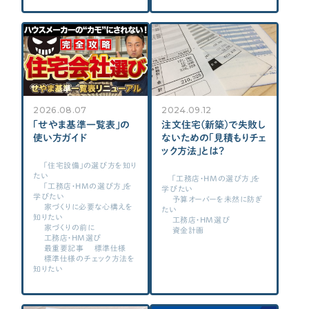
各種メディアのみなさまへ
【クルー専用】ログインページ
2026.08.07
2024.09.12
「せやま基準一覧表」の
注文住宅(新築)で失敗し
使い方ガイド
ないための「見積もりチェ
ック方法」とは？
「住宅設備」の選び方を知り
たい
「工務店・HMの選び方」を
「工務店・HMの選び方」を
学びたい
学びたい
予算オーバーを未然に防ぎ
家づくりに必要な心構えを
たい
知りたい
工務店・HM選び
家づくりの前に
資金計画
工務店・HM選び
最重要記事
標準仕様
標準仕様のチェック方法を
知りたい