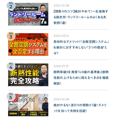
No.
2
2024.10.28
【間取りのコツ】絶対やめて！一生後悔す
る脱衣所・ランドリールームのよくある失
敗例７選！
No.
3
2024.03.14
致命的なデメリット！「全館空調システム」
を絶対におすすめしない"３つの理由"と
は？
No.
4
2026.07.31
断熱等級5を推奨！UA値の基準値と断熱
性能の上げるために抑えるべき点を徹底
解説！
No.
5
2024.10.28
絶対やるな！流行りの間取り7選！デメリ
ットを知って失敗を回避！