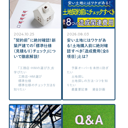
2024.10.25
2026.08.03
”契約前”に絶対確認！新
安い土地にはワケがあ
築戸建ての「標準仕様
る！土地購入前に絶対確
（見積もり）チェック」につ
認すべき「造成費用（全８
いて徹底解説！
項目）」とは？
「工務店・HMの選び方」を
予算オーバーを未然に防ぎ
学びたい
たい
工務店・HM選び
土地探し
標準仕様
土地探しの方法・コツを知
標準仕様のチェック方法を
りたい
知りたい
最重要記事
資金計画