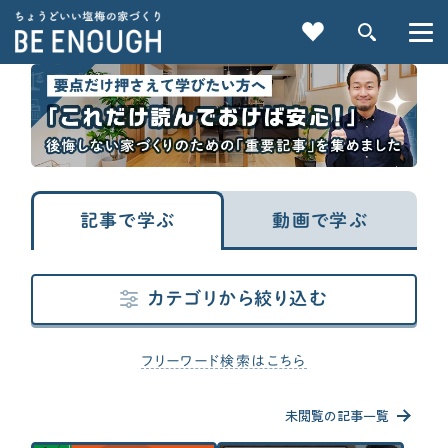
家づくりの前に
資金計画
家の性能
記事で学ぶ
動画で学ぶ
標準仕様
工務店・HM選び
土地探し
重要記事一覧を見る
間取り
契約後の注意点
時事ネタ・裏話
カテゴリから絞り込む
家づくりの前に
CATEGORY
家を建てるべきか？から考えたい
カテゴリから探す
家づくりに必要な心構えを知りたい
フリーワード検索はこちら
住宅業界の“闇”を知っておきたい
家づくりの前に
子育てに関連する情報が欲しい
未閲覧の記事一覧
検索