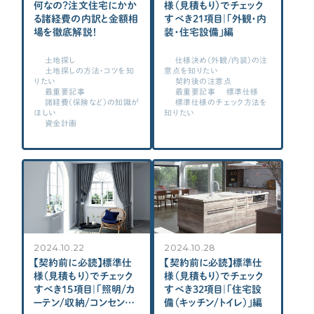
何なの？注文住宅にかか
様（見積もり）でチェック
る諸経費の内訳と金額相
すべき21項目｜「外観・内
場を徹底解説！
装・住宅設備」編
土地探し
仕様決め（外観/内装）の注
土地探しの方法・コツを知
意点を知りたい
りたい
契約後の注意点
最重要記事
最重要記事
標準仕様
諸経費（保険など）の知識が
標準仕様のチェック方法を
ほしい
知りたい
資金計画
2024.10.22
2024.10.28
【契約前に必読】標準仕
【契約前に必読】標準仕
様（見積もり）でチェック
様（見積もり）でチェック
すべき15項目｜「照明/カ
すべき32項目｜「住宅設
ーテン/収納/コンセント」
備（キッチン/トイレ）」編