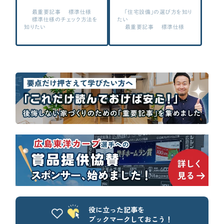
編
最重要記事
標準仕様
「住宅設備」の選び方を知り
標準仕様のチェック方法を
たい
知りたい
最重要記事
標準仕様
役に立った記事を
ブックマークしておこう！