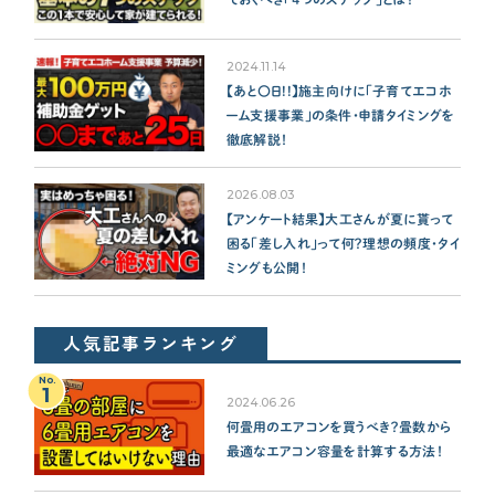
2024.11.14
【あと〇日!!】施主向けに「子育てエコホ
ーム支援事業」の条件・申請タイミングを
徹底解説！
2026.08.03
【アンケート結果】大工さんが夏に貰って
困る「差し入れ」って何？理想の頻度・タイ
ミングも公開！
人気記事ランキング
No.
1
2024.06.26
何畳用のエアコンを買うべき？畳数から
最適なエアコン容量を計算する方法！