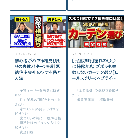
CONTENTS
コンテンツから探す
記事で学ぶ
動画で学ぶ
Q&Aで学ぶ
2026.07.31
2026.07.31
用語解説で学ぶ
初心者がハマる相見積も
【完全攻略】憧れの〇〇
りの失敗パターン9選｜悪
は掃除地獄！ズボラも失
SUPPORT
徳住宅会社のワナを防ぐ
敗しないカーテン選び［ロ
方法
ールスクリーン・ブライン
サポート
ド・ハニカムシェード］
【2026年最新版】家づく
せやま印工務店プロジェクト
予算オーバーを未然に防ぎ
「住宅設備」の選び方を知り
たい
たい
り/新築/注文住宅
お役立ちツール
住宅業界の“闇”を知ってお
最重要記事
標準仕様
きたい
家づくりに必要な心構えを
OTHER
知りたい
家づくりの前に
標準仕様
標準仕様のチェック方法を
知りたい
せやまのきもち
資金計画
工務店の方へ