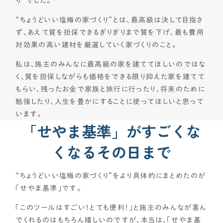
り”でした。
CONTENTS
“ちょうどいい塩梅の家づくり”とは、最高級は決して目指さ
コンテンツから探す
ず、あえて質を担保できるぎりぎりまで質を下げ、最も費用
対効果の高い建材を厳選していく家づくりのこと。
記事で学ぶ
動画で学ぶ
私は、施主のみんなに最高級の家を建ててほしいのではな
Q&Aで学ぶ
く、質を担保しながらも価格をできる限り抑えた家を建てて
もらい、残ったお金で家族と旅行に行ったり、将来のために
用語解説で学ぶ
勉強したり、人生を豊かにすることに使ってほしいと思って
SUPPORT
います。
「せやま基準」がすごくな
サポート
くなるその日まで
せやま印工務店プロジェクト
お役立ちツール
“ちょうどいい塩梅の家づくり”をより具体的にまとめたのが
OTHER
「せやま基準」です。
せやまのきもち
「このツールはすごい！とても便利！」と施主のみんなが喜ん
でくれるのはもちろん嬉しいのですが、本当は、「せやま基
工務店の方へ