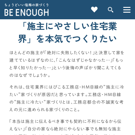
「施主にやさしい住宅業
界」を
本気でつくりたい
ほとんどの施主が「絶対に失敗したくない！」と決意して家を
建てているはずなのに、「こんなはずじゃなかった…」「もっ
と早く知りたかった…」という後悔の声ばかり聞こえてくる
重要記事一覧を見る
のはなぜでしょうか。
それは、住宅業界にはびこる工務店・HM目線の”施主に冷
CATEGORY
たい”家づくりが原因だと思っています。工務店・HM目線
カテゴリから探す
の”施主に冷たい”家づくりとは、工務店都合の不誠実な考
えの元に進められる家づくりのこと。
家づくりの前に
「本当は施主に伝えるべき事でも契約に不利になるから伝
えない」「自分の家なら絶対にやらない事でも無知な施主
検索