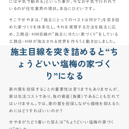
資金計画
には平気で勧める」といった事が、今なお平気で行われて
いるのが住宅業界の現状。本当にひどいです。
よく使われるキーワード
家の性能
そこでせやまは、「施主にとってのベストは何か？」を突き詰
せやま基準
UA値
断熱基準
省エネ基準
C値
めた家づくりを体系化し、それを実現する方法を施主に広
気密性能
付帯工事
換気システム
エアコン
め、工務店・HM目線の”施主に冷たい家づくり”をしている
標準仕様
太陽光パネル
一階完結型
アルミ樹脂複合サッシ
工務店・HMが淘汰される世界を作ろうと動き出しました。
施主目線を突き詰めると
“ち
工務店・HM選び
ょうどいい塩梅の家づく
土地探し
り”になる
間取り
家の質を担保することの重要性は言うまでもありませんが、
家は生活コストであり、負の資産（負債）であることも忘れて
契約後の注意点
はいけません。では、家の質を担保しながら価格を抑えるた
めにはどうすればいいのか？
時事ネタ・裏話
せやまがたどり着いた答えは“ちょうどいい塩梅の家づく