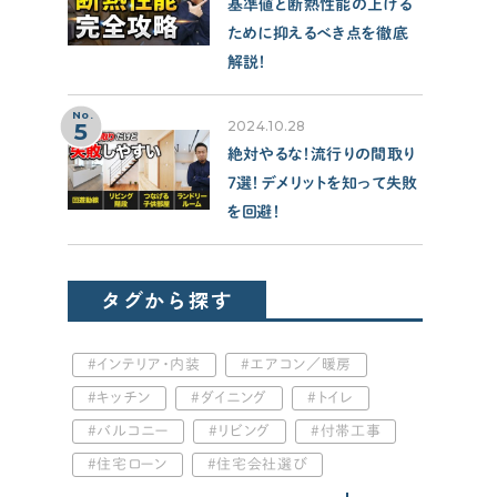
基準値と断熱性能の上げる
ために抑えるべき点を徹底
解説！
No.
5
2024.10.28
絶対やるな！流行りの間取り
7選！デメリットを知って失敗
を回避！
タグから探す
インテリア・内装
エアコン／暖房
キッチン
ダイニング
トイレ
バルコニー
リビング
付帯工事
住宅ローン
住宅会社選び