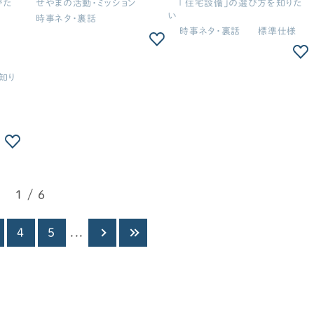
びた
せやまの活動・ミッション
「住宅設備」の選び方を知りた
した
断を告白｜愛知県、静岡県で追
ンEシリーズ」は買いか？【週刊
い
時事ネタ・裏話
PJ
加登録・東京都・神奈川県で
家づくりニュース#10】
時事ネタ・裏話
標準仕様
て/
はエリア拡大【活動報告#5】
知り
1 / 6
4
5
...