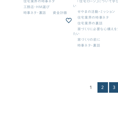
住宅業界の時事ネタ
「住宅ローン」について学
説！ナフサショックで断熱材
間取りの正解を話してきま
い
工務店・HM選び
40%高騰 | 契約後の価格転
＜後編＞【せやま印工務店
せやまの活動・ミッション
時事ネタ・裏話
資金計画
換問題【週刊家づくりニュース
活動報告#6】新築一戸建
住宅業界の時事ネタ
#13】
家づくり
住宅業界の裏話
家づくりに必要な心構えを
たい
家づくりの前に
時事ネタ・裏話
1
2
3