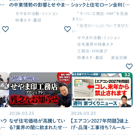
新情
の中東情勢の影響とせやま印
ショックと住宅ローン金利（変
な品
工務店プロジェクトの対応方
動・固定）上昇が直撃する住
せやまの活動・ミッション
“ヤバい工務店・HM”を見抜
進め
針についてすべて話します
宅業界の現状と対策を解説
きたい
時事ネタ・裏話
徹底
【活動報告#7】
【週刊家づくりニュース#14】
「住宅ローン」について学びた
ス
い
せやまの活動・ミッション
住宅業界の時事ネタ
工務店・HM選び
時事ネタ・裏話
資金計画
2026.03.23
2026.03.23
ハウ
なぜ住宅価格が高騰してい
【エアコン2027年問題】値上
罠や
る？業界の闇に飲まれたせや
げ・品薄・工事待ち？ルール改
ン、
ま印工務店プロジェクトの決
定前の2026年モデル「ダイキ