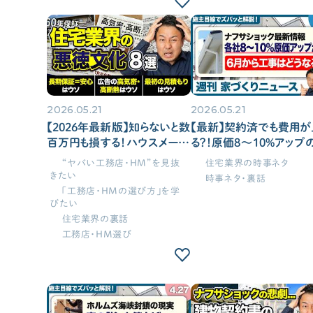
時事ネタ・裏話
住宅業界の時事ネタ
2026.05.21
2026.05.21
住宅業界の裏話
【2026年最新版】知らないと数
【最新】契約済でも費用が
せやまの活動・ミッション
百万円も損する！ハウスメーカ
る？！原価8〜10%アップ
ー選びで陥る「8つの落とし
撃・雨どい不足・6月以降
“ヤバい工務店・HM”を見抜
住宅業界の時事ネタ
穴」と対策［注文住宅/新築］
事への影響は？【週刊家づ
きたい
時事ネタ・裏話
ニュース#19】
「工務店・HMの選び方」を学
びたい
住宅業界の裏話
工務店・HM選び