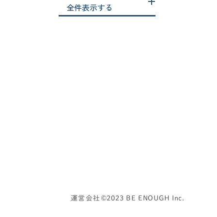
保証・アフターサービス
収納
全件表示する
和室
土地探し
地盤工事
地震対策
基礎
外壁
太陽光発電
子供部屋
害虫対策
家電
寝室
屋根
担当者（営業/プランナー/現場監督）
換気システム
断熱性能
施主検査
書斎
標準仕様
気密性能
洗面所
浴室
湿度管理
火災保険
災害対策
照明・コンセント
玄関
窓
結露対策
補助金
補助金制度
見積もりチェック
資金計画
防犯対策
階段
運営会社
©2023 BE ENOUGH Inc.