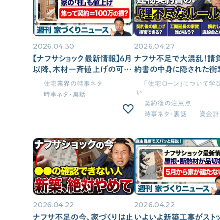
2026.04.30
2026.04.27
【ナフサショック最新情報】6月
ナフサ不足で大混乱！請
以降、木材一斉値上げの可能
約書の中身に隠された衝
性。先の見えない今、家づくり
ルール。絶対に知っておく
住宅業界の時事ネタ
「住宅ローン」について学
を進めていいのか迷う方へ徹
住宅ローン対策と解約方
い
時事ネタ・裏話
底解説【週刊家づくりニュース
解説【家づくり/新築】
契約後の注意点
#17】
時事ネタ・裏話
資金計
2026.04.22
2026.04.22
ナフサ不足の今、家づくりは止
いよいよ新築工事がスト