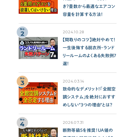
き？畳数から最適なエアコン
容量を計算する方法！
No.
2
2024.10.28
【間取りのコツ】絶対やめて！
一生後悔する脱衣所・ランド
リールームのよくある失敗例７
選！
No.
3
2024.03.14
致命的なデメリット！「全館空
調システム」を絶対におすす
めしない"３つの理由"とは？
No.
4
2026.07.31
断熱等級5を推奨！UA値の