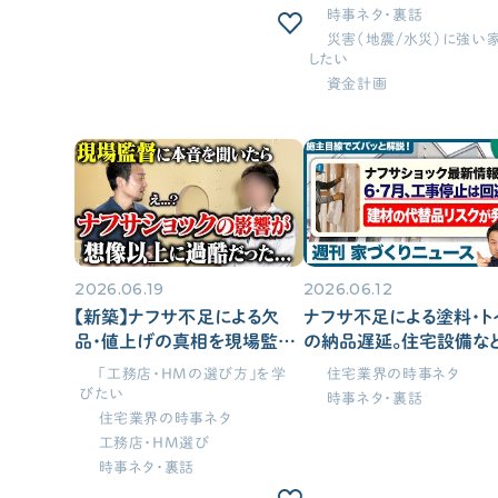
時事ネタ・裏話
断熱／気密性能について学びたい
災害（地震/水災）に強い
換気システムについて学びたい
したい
太陽光発電について学びたい
資金計画
災害（地震/水災）に強い家にしたい
エアコン計画・湿度管理を学びたい
工務店・HM選び
「工務店・HMの選び方」を学びたい
2026.06.19
2026.06.12
“ヤバい工務店・HM”を見抜きたい
【新築】ナフサ不足による欠
ナフサ不足による塗料・ト
品・値上げの真相を現場監督
の納品遅延。住宅設備な
に直撃インタビュー｜ニュース
5%〜10%の原価値上がり
「工務店・HMの選び方」を学
住宅業界の時事ネタ
間取り
では報じられない現場の裏側
今、家づくりを進めるべき
びたい
時事ネタ・裏話
と施主がすべき対策とは
う方へ現状を徹底解説【
住宅業界の時事ネタ
間取りの基本知識・ツボを知りたい
家づくりニュース#21】
工務店・HM選び
間取り実例（せやまどり）
時事ネタ・裏話