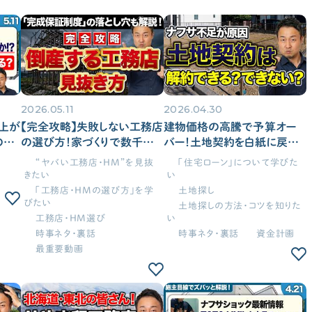
家づくりの補助金情報を知りたい
2026.05.11
2026.04.30
上が
【完全攻略】失敗しない工務店
建物価格の高騰で予算オー
の衝
の選び方！家づくりで数千万
バー！土地契約を白紙に戻す
の工
円を失う倒産トラブルを防ぐ強
「最終手段」と数百万の違約金
“ヤバい工務店・HM”を見抜
「住宅ローン」について学びた
くり
力な防衛策を解説［2026年最
で大損しないための正しい手
きたい
い
新版/注文住宅/新築］
順【ナフサ不足/家づくり/新
「工務店・HMの選び方」を学
土地探し
築】
びたい
土地探しの方法・コツを知りた
工務店・HM選び
い
時事ネタ・裏話
時事ネタ・裏話
資金計画
最重要動画