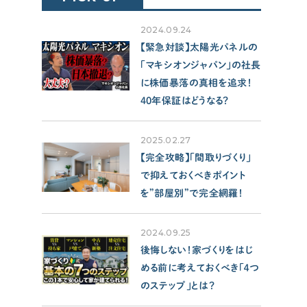
せやま基準
UA値
断熱基準
2024.09.24
省エネ基準
C値
気密性能
【緊急対談】太陽光パネルの
「マキシオンジャパン」の社長
付帯工事
換気システム
エアコン
に株価暴落の真相を追求！
太陽光パネル
一階完結型
40年保証はどうなる？
アルミ樹脂複合サッシ
2025.02.27
CONTENTS
【完全攻略】「間取りづくり」
コンテンツから探す
で抑えておくべきポイント
を”部屋別”で完全網羅！
記事で学ぶ
動画で学ぶ
2024.09.25
Q&Aで学ぶ
後悔しない！家づくりをはじ
める前に考えておくべき「４つ
用語解説で学ぶ
のステップ」とは？