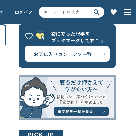
す
ログイン
役に立った記事を
ブックマークしておこう！
家の性能
お気に入りコンテンツ一覧
用語解説で学ぶ
土地探し
全コンテンツ一覧
SEARCH
時事ネタ・裏話
キーワードから探す
サイト内
検索
よく使われるキーワード
PICK UP