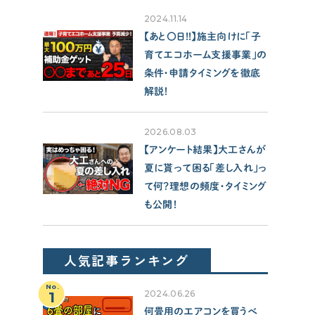
SUPPORT
2024.11.14
サポート
【あと〇日!!】施主向けに「子
育てエコホーム支援事業」の
せやま印工務店プロジェクト
条件・申請タイミングを徹底
お役立ちツール
解説！
OTHER
2026.08.03
【アンケート結果】大工さんが
せやまのきもち
夏に貰って困る「差し入れ」っ
工務店の方へ
て何？理想の頻度・タイミング
も公開！
各種メディアのみなさまへ
【クルー専用】ログインページ
人気記事ランキング
No.
1
2024.06.26
何畳用のエアコンを買うべ