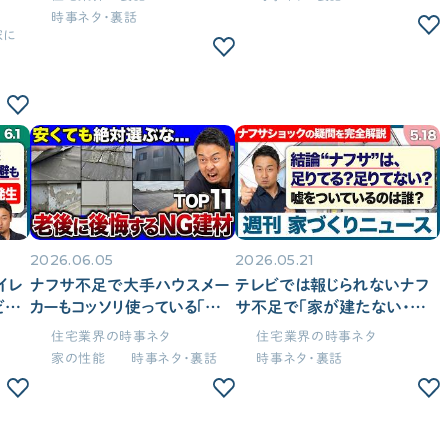
「住宅設備」の選び方を知りたい
時事ネタ・裏話
家に
標準仕様のチェック方法を知りたい
土地探し
土地探しの方法・コツを知りたい
2026.06.05
2026.05.21
イレ
ナフサ不足で大手ハウスメー
テレビでは報じられないナフ
どは
カーもコッソリ使っている「マイ
サ不足で「家が建たない・高く
。
ホームの寿命を削る」NG住宅
なる」の本当の理由。施主は今
住宅業界の時事ネタ
住宅業界の時事ネタ
契約後の注意点
か迷
建材・仕様11選
どうすればいいのか？【週刊家
家の性能
時事ネタ・裏話
時事ネタ・裏話
週刊
づくりニュース#20】
仕様決め（外観/内装）の注意点を知りたい
「施主検査」の確認事項を知りたい
外構工事について知りたい