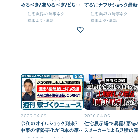
めるべき？進めるべき？どちら
する？！ナフサショック最
にも待ち受けるリアルなリスク
報と屋根・断熱材の深刻
住宅業界の時事ネタ
住宅業界の時事ネタ
を徹底比較！新築を建てると決
切れ問題。今、家づくりを
時事ネタ・裏話
時事ネタ・裏話
めた人向けに「ナフサショック
るべきか迷う方へ現状を
下の家づくり5つの手順」も解
解説【週刊家づくりニュー
説
#15】
2026.04.09
2026.04.06
令和のオイルショック到来？！
住宅展示場で暴露！悪徳
中東の情勢悪化が日本の家づ
スメーカーによる見積の
くりに直結する理由を徹底解
土地探しの極意、住宅ロー