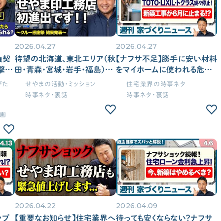
2026.04.27
2026.04.27
負契
待望の北海道、東北エリア（秋
【ナフサ不足】勝手に安い材料
撃の
田・青森・宮城・岩手・福島）で
をマイホームに使われる危険
べき
せやま印工務店が追加登録｜
性。水回り・建材の受注停止の
びた
せやまの活動・ミッション
住宅業界の時事ネタ
法も
利用者1万人突破！日頃の感
最新情報を解説
時事ネタ・裏話
時事ネタ・裏話
謝を込めた「クルー感謝祭」結
（TOTO/LIXIL/トクラス/クリ
果発表【活動報告#8】
ナップ/サンゲツ etc）｜週刊家
画
づくりニュース#16
2026.04.22
2026.04.09
ップ
【重要なお知らせ】住宅業界へ
待っても安くならない？ナフサ