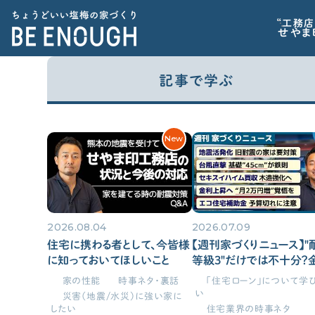
“工務店
せやま
記事で学ぶ
CATEGORY
家づくりの前に
カテゴリから探す
記事で学ぶ
New
家づくりの前に
標準仕様
家を建てるべきか？から考えたい
家づくりに必要な心構えを知りたい
2026.08.04
2026.07.09
間取り
住宅業界の“闇”を知っておきたい
住宅に携わる者として、今皆様
【週刊家づくりニュース】"
子育てに関連する情報が欲しい
に知っておいてほしいこと
等級3"だけでは不十分？
上昇時代のローン対策と
家の性能
時事ネタ・裏話
「住宅ローン」について学
金最新動向（2026年6月2
い
災害（地震/水災）に強い家に
家の性能
したい
住宅業界の時事ネタ