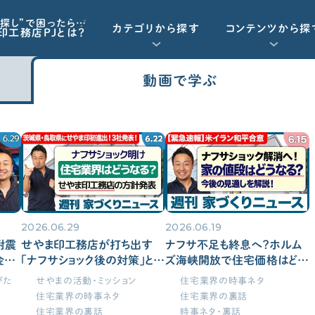
探し”で困ったら…
カテゴリから探す
コンテンツから探
印工務店PJとは？
動画で学ぶ
重要記事一覧を見る
お気に入り一覧
資金計画
動画で学ぶ
Q&Aで学ぶ
資金計画
工務店・HM選び
予算オーバーを未然に防ぎたい
「住宅ローン」について学びたい
2026.06.29
2026.06.19
契約後の注意点
諸経費（保険など）の知識がほしい
耐震
せやま印工務店が打ち出す
ナフサ不足も終息へ？ホルム
金利
「ナフサショック後の対策」と、
ズ海峡開放で住宅価格はどう
補助
待望の茨城・鳥取、富山県の
なる？今後の見通しと施主が
びた
せやまの活動・ミッション
住宅業界の時事ネタ
9日）
新規登録3社をご紹介【週刊
今すぐやるべきこと【週刊家づ
住宅業界の時事ネタ
住宅業界の裏話
標準仕様
家づくりニュース#24】
くりニュース#23】
住宅業界の裏話
時事ネタ・裏話