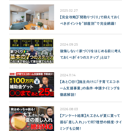
2025.02.27
【完全攻略】「間取りづくり」で抑えておく
べきポイントを”部屋別”で完全網羅！
2024.09.25
後悔しない！家づくりをはじめる前に考え
ておくべき「４つのステップ」とは？
2024.11.14
【あと〇日!!】施主向けに「子育てエコホ
ーム支援事業」の条件・申請タイミングを
徹底解説！
2026.08.03
【アンケート結果】大工さんが夏に貰って
困る「差し入れ」って何？理想の頻度・タイ
ミングも公開！