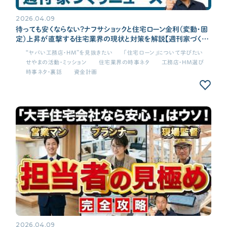
2026.04.09
待っても安くならない？ナフサショックと住宅ローン金利（変動・固
定）上昇が直撃する住宅業界の現状と対策を解説【週刊家づくり
ニュース#14】
“ヤバい工務店・HM”を見抜きたい
「住宅ローン」について学びたい
せやまの活動・ミッション
住宅業界の時事ネタ
工務店・HM選び
時事ネタ・裏話
資金計画
2026.04.09