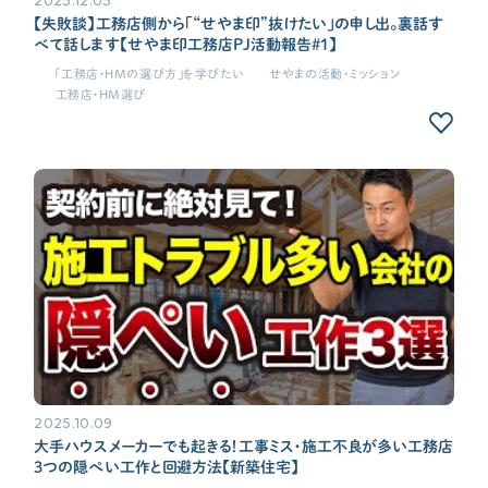
2025.12.05
【失敗談】工務店側から「“せやま印”抜けたい」の申し出。裏話す
べて話します【せやま印工務店PJ活動報告#1】
「工務店・HMの選び方」を学びたい
せやまの活動・ミッション
工務店・HM選び
2025.10.09
大手ハウスメーカーでも起きる！工事ミス・施工不良が多い工務店
3つの隠ぺい工作と回避方法【新築住宅】