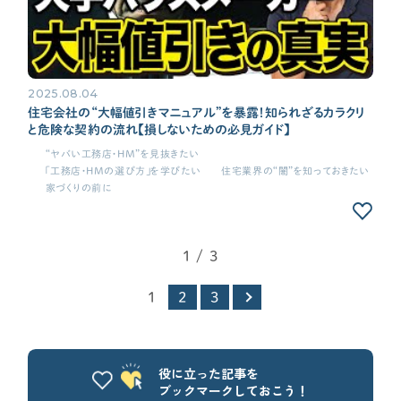
2025.08.04
住宅会社の“大幅値引きマニュアル”を暴露！知られざるカラクリ
と危険な契約の流れ【損しないための必見ガイド】
“ヤバい工務店・HM”を見抜きたい
「工務店・HMの選び方」を学びたい
住宅業界の“闇”を知っておきたい
家づくりの前に
1 / 3
1
2
3
役に立った記事を
ブックマークしておこう！