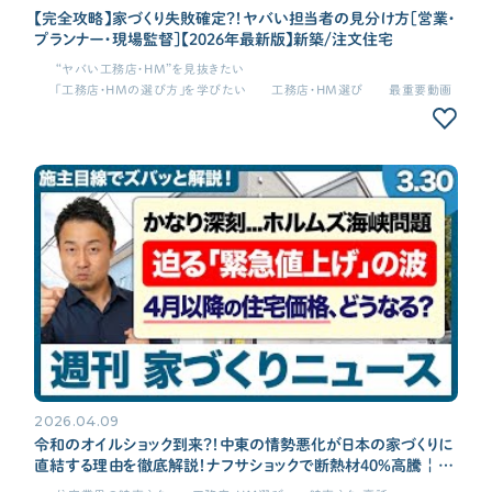
【完全攻略】家づくり失敗確定？！ヤバい担当者の見分け方［営業・
プランナー・現場監督］【2026年最新版】新築/注文住宅
“ヤバい工務店・HM”を見抜きたい
「工務店・HMの選び方」を学びたい
工務店・HM選び
最重要動画
2026.04.09
令和のオイルショック到来？！中東の情勢悪化が日本の家づくりに
直結する理由を徹底解説！ナフサショックで断熱材40%高騰 | 契
約後の価格転換問題【週刊家づくりニュース#13】