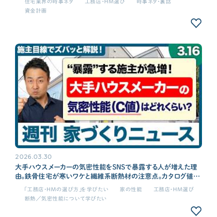
住宅業界の時事ネタ
工務店・HM選び
時事ネタ・裏話
資金計画
2026.03.30
大手ハウスメーカーの気密性能をSNSで暴露する人が増えた理
由。鉄骨住宅が寒いワケと繊維系断熱材の注意点。カタログ値に
騙されない方法【週刊家づくりニュース#12】
「工務店・HMの選び方」を学びたい
家の性能
工務店・HM選び
断熱／気密性能について学びたい