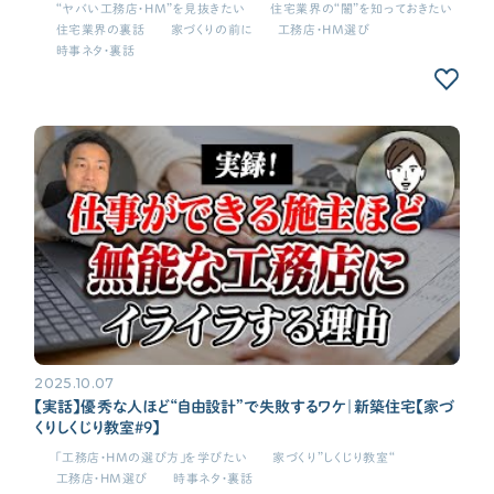
“ヤバい工務店・HM”を見抜きたい
住宅業界の“闇”を知っておきたい
住宅業界の裏話
家づくりの前に
工務店・HM選び
時事ネタ・裏話
2025.10.07
【実話】優秀な人ほど“自由設計”で失敗するワケ｜新築住宅【家づ
くりしくじり教室#9】
「工務店・HMの選び方」を学びたい
家づくり”しくじり教室“
工務店・HM選び
時事ネタ・裏話