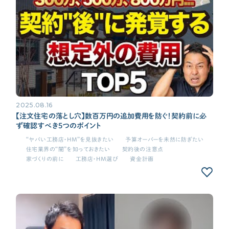
2025.08.16
【注文住宅の落とし穴】数百万円の追加費用を防ぐ！契約前に必
ず確認すべき5つのポイント
“ヤバい工務店・HM”を見抜きたい
予算オーバーを未然に防ぎたい
住宅業界の“闇”を知っておきたい
契約後の注意点
家づくりの前に
工務店・HM選び
資金計画