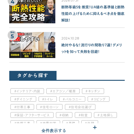
4
2026.07.31
断熱等級5を推奨！UA値の基準値と断熱
性能の上げるために抑えるべき点を徹底
解説！
No.
5
2024.10.28
絶対やるな！流行りの間取り7選！デメリ
ットを知って失敗を回避！
タグから探す
インテリア・内装
エアコン／暖房
キッチン
ダイニング
トイレ
バルコニー
リビング
付帯工事
住宅ローン
住宅会社選び
保証・アフターサービス
収納
和室
土地探し
地盤工事
地震対策
基礎
外壁
全件表示する
太陽光発電
子供部屋
害虫対策
家電