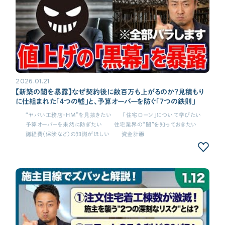
2026.01.21
【新築の闇を暴露】なぜ契約後に数百万も上がるのか？見積もり
に仕組まれた「4つの嘘」と、予算オーバーを防ぐ「7つの鉄則」
“ヤバい工務店・HM”を見抜きたい
「住宅ローン」について学びたい
予算オーバーを未然に防ぎたい
住宅業界の“闇”を知っておきたい
諸経費（保険など）の知識がほしい
資金計画