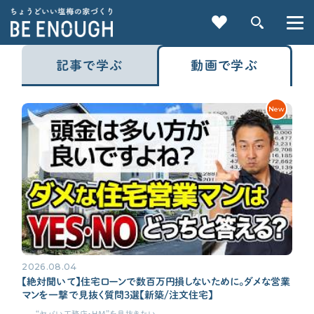
記事で学ぶ
動画で学ぶ
New
重要記事一覧を見る
CATEGORY
カテゴリから探す
2026.08.04
家づくりの前に
【絶対聞いて】住宅ローンで数百万円損しないために。ダメな営業
マンを一撃で見抜く質問3選【新築/注文住宅】
検索
“ヤバい工務店・HM”を見抜きたい