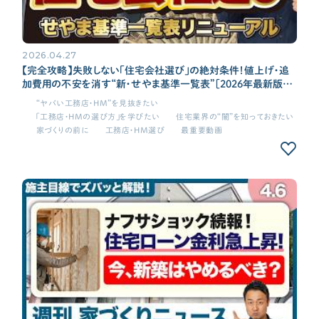
2026.04.27
【完全攻略】失敗しない「住宅会社選び」の絶対条件！値上げ・追
加費用の不安を消す“新・せやま基準一覧表”［2026年最新版/
注文住宅/新築］
“ヤバい工務店・HM”を見抜きたい
「工務店・HMの選び方」を学びたい
住宅業界の“闇”を知っておきたい
家づくりの前に
工務店・HM選び
最重要動画