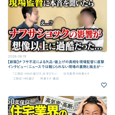
各種メディアのみなさまへ
【クルー専用】ログインページ
2026.06.19
【新築】ナフサ不足による欠品・値上げの真相を現場監督に直撃
インタビュー｜ニュースでは報じられない現場の裏側と施主がす
べき対策とは
「工務店・HMの選び方」を学びたい
住宅業界の時事ネタ
工務店・HM選び
時事ネタ・裏話