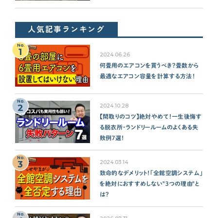
人気記事ランキング
No.
1
2024.06.26
何畳用のエアコンを買うべき？畳数から
最適なエアコン容量を計算する方法！
No.
2
2024.10.28
【間取りのコツ】絶対やめて！一生後悔す
る脱衣所・ランドリールームのよくある失
敗例７選！
No.
3
2024.03.14
致命的なデメリット！「全館空調システム」
を絶対におすすめしない"３つの理由"と
は？
No.