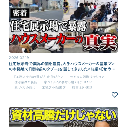
2026.02.19
住宅展示場で業界の闇を暴露。大手ハウスメーカーの営業マン
の本拠地で『契約前のタブー』を話してきました＜前編＞【せやま
印工務店PJ活動報告#4】
「工務店・HMの選び方」を学びたい
せやまの活動・ミッション
住宅業界の裏話
家づくりに必要な心構えを知りたい
家づくりの前に
工務店・HM選び
時事ネタ・裏話