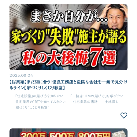
2025.09.04
【総集編】まだ間に合う！優良工務店と危険な会社を一発で見分け
るサイン【家づくりしくじり教室】
「住宅設備」の選び方を知りたい
「工務店・HMの選び方」を学びたい
住宅業界の“闇”を知っておきたい
住宅業界の裏話
土地探し
家づくり”しくじり教室“