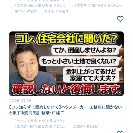
資金計画
「工務店・HMの選び方」を学びたい
住宅業界の“闇”を知っておきたい
家づくりの前に
工務店・HM選び
よく使われるキーワード
家の性能
せやま基準
UA値
断熱基準
省エネ基準
C値
気密性能
付帯工事
換気システム
エアコン
標準仕様
太陽光パネル
一階完結型
アルミ樹脂複合サッシ
工務店・HM選び
土地探し
間取り
2026.07.28
契約後の注意点
【コレ知らずに契約しないで】ハウスメーカー・工務店に聞かない
と損する質問3選｜新築・戸建て
“ヤバい工務店・HM”を見抜きたい
時事ネタ・裏話
「工務店・HMの選び方」を学びたい
工務店・HM選び