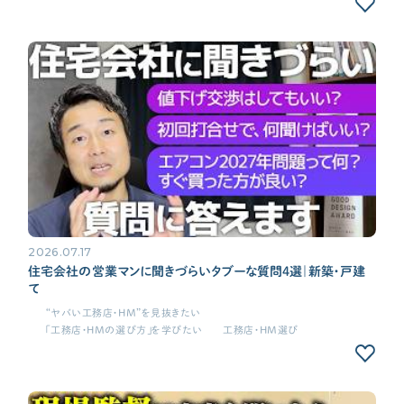
CONTENTS
コンテンツから探す
記事で学ぶ
動画で学ぶ
Q&Aで学ぶ
用語解説で学ぶ
SUPPORT
サポート
2026.07.17
せやま印工務店プロジェクト
住宅会社の営業マンに聞きづらいタブーな質問4選｜新築・戸建
て
お役立ちツール
“ヤバい工務店・HM”を見抜きたい
OTHER
「工務店・HMの選び方」を学びたい
工務店・HM選び
せやまのきもち
工務店の方へ