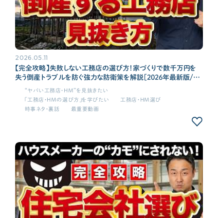
2026.05.11
【完全攻略】失敗しない工務店の選び方！家づくりで数千万円を
失う倒産トラブルを防ぐ強力な防衛策を解説［2026年最新版/注
文住宅/新築］
“ヤバい工務店・HM”を見抜きたい
「工務店・HMの選び方」を学びたい
工務店・HM選び
時事ネタ・裏話
最重要動画