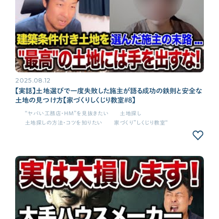
2025.08.12
【実話】土地選びで一度失敗した施主が語る成功の鉄則と安全な
土地の見つけ方【家づくりしくじり教室#8】
“ヤバい工務店・HM”を見抜きたい
土地探し
土地探しの方法・コツを知りたい
家づくり”しくじり教室“