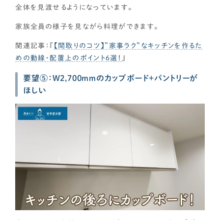
全体を見渡せるようになっています。
家族全員の様子を見ながら料理ができます。
関連記事：『
【間取りのコツ】”家事ラク”なキッチンを作るた
めの動線・配置上のポイント６選！
』
要望⑤：W2,700mmのカップボード＋パントリーが
ほしい