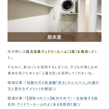
反対側には
脱衣室兼ランドリールーム（３畳）を確保
しまし
た。
ちなみに、乾太くんを採用するときには、子どもの閉じ込め
事故を防ぐためにも「上置き型」を採用してくださいね。
関連記事：『
話題のガス乾燥機「乾太(かんた)くん」の選び
方と意外なデメリットを解説！
』
関連記事：『
【間取りのコツ】絶対やめて！一生後悔する脱
衣所・ランドリールームのよくある失敗例７選！
』