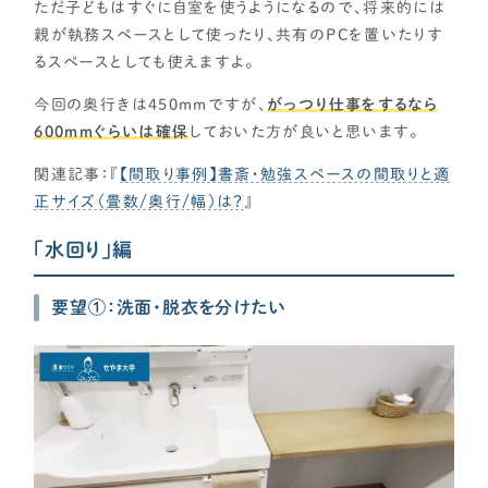
ただ子どもはすぐに自室を使うようになるので、将来的には
親が執務スペースとして使ったり、共有のPCを置いたりす
るスペースとしても使えますよ。
今回の奥行きは450mmですが、
がっつり仕事をするなら
600ｍｍぐらいは確保
しておいた方が良いと思います。
関連記事：『
【間取り事例】書斎・勉強スペースの間取りと適
正サイズ（畳数/奥行/幅）は？
』
「水回り」編
要望①：洗面・脱衣を分けたい