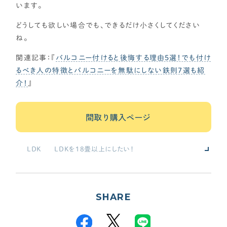
います。
どうしても欲しい場合でも、できるだけ小さくしてください
ね。
関連記事：『
バルコニー付けると後悔する理由5選！でも付け
るべき人の特徴とバルコニーを無駄にしない鉄則7選も紹
介！
』
間取り購入ページ
LDK
LDKを18畳以上にしたい！
キッチンとダイニングを並列に！
勾配天井や吹き抜けを希望！
和室・書斎・趣味
オープンな勉強スペースを希望！
敷き布団2枚サイズのミニ和室！
家事動線
SHARE
洗面所と脱衣室を分けたい！
ランドリールーム兼用の脱衣室（3畳以上目安）が欲しい
キッチンと洗面を隣接させたい！