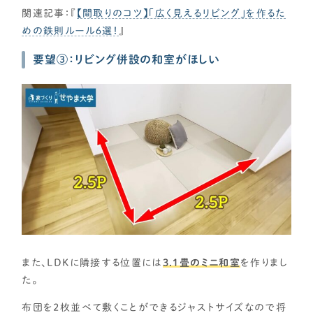
関連記事：『
【間取りのコツ】「広く見えるリビング」を作るた
めの鉄則ルール６選！
』
要望③：リビング併設の和室がほしい
また、LDKに隣接する位置には
3.1畳のミニ和室
を作りまし
た。
布団を2枚並べて敷くことができるジャストサイズなので将