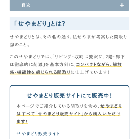
目次
が欲しい
各種メディアのみなさまへ
キッチンと洗面を隣接させたい！
【クルー専用】ログインページ
「せやまどり」とは？
回遊動線を採用したい！
トイレを洗面所隣接にしたい
せやまどりとは、その名の通り、私せやまが考案した間取り
バルコニーが欲しい！
図のこと。
収納
このせやまどりでは、「リビング・収納は贅沢に、２階・廊下
収納をかなり充実させたい！
は徹底的に削減」を基本方針に、
コンパクトながら、解放
カップボード・パントリー充実！
感・機能性を感じられる間取り
に仕上げています！
1階にWIC（2畳以上目安）が欲しい！
玄関
シューズクローク（奥行2P以上目安）を希望！
せやまどり販売サイトにて販売中！
靴を脱いだ状態で靴を取りたい！
本ページでご紹介している間取りを含め、
せやまどり
シューズクローク&ボックス併用
はすべて「せやまどり販売サイト」から購入いただけ
玄関近くに洗面を配置したい！
ます！
主寝室・子ども部屋
せやまどり販売サイト
主寝室・子供部屋は最低限サイズ