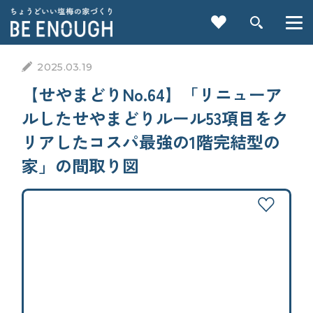
2025.03.19
【せやまどりNo.64】「リニューア
ルしたせやまどりルール53項目をク
間取り
方角
リアしたコスパ最強の1階完結型の
延床面積
部屋数
タイプ
家」の間取り図
重要記事一覧を見る
一方道路
東道路
CATEGORY
西道路
カテゴリから探す
南道路（南東・南西を含む）
北道路（北東・北西を含む）
家づくりの前に
角地
南東角地
検索