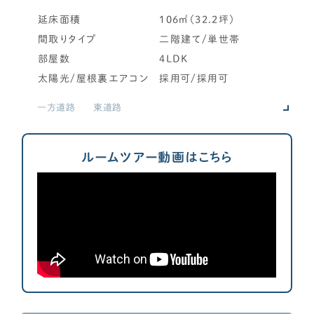
LDK
CONTENTS
延床面積
106㎡（32.2坪）
LDKを18畳以上にしたい！
間取りタイプ
二階建て/単世帯
コンテンツから探す
コンパクトでも開放感あるLDK
部屋数
4LDK
記事で学ぶ
キッチンとダイニングを並列に！
太陽光/屋根裏エアコン
採用可/採用可
動画で学ぶ
スケルトンデザイン階段を希望！
Q&Aで学ぶ
一方道路
東道路
2階リビングにしたい！
32坪～
用語解説で学ぶ
勾配天井や吹き抜けを希望！
単世帯
単世帯/2階建て
和室・書斎・趣味
書斎（個室・半個室）無し
4LDK
ルームツアー動画はこちら
SUPPORT
独立した書斎が欲しい！
サポート
オープンな勉強スペースを希望！
せやま印工務店プロジェクト
敷き布団2枚サイズのミニ和室！
お役立ちツール
4.5畳以上の和室がほしい！
(電子)ピアノを置きたい！
OTHER
家事動線
洗面所と脱衣室を分けたい！
せやまのきもち
ランドリールーム兼用の脱衣室（3畳以上目安）
工務店の方へ