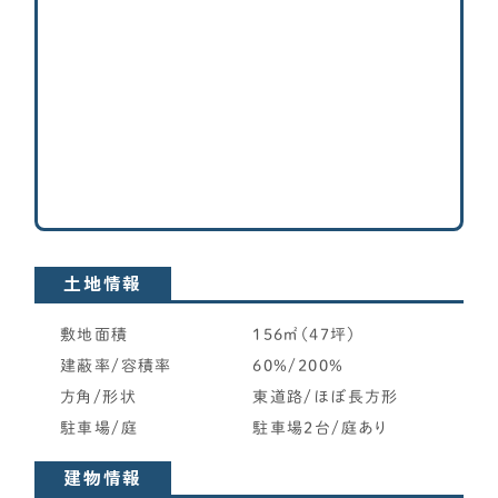
資金計画
南西角地
北東角地
よく使われるキーワード
家の性能
北西角地
せやま基準
UA値
断熱基準
省エネ基準
C値
その他
気密性能
付帯工事
換気システム
エアコン
旗竿地
標準仕様
太陽光パネル
一階完結型
アルミ樹脂複合サッシ
狭小土地（30坪未満目安）
間口が狭い土地（7m未満目安）
工務店・HM選び
その他（専用通路など）
土地探し
土地情報
間取り
敷地面積
156㎡（47坪）
こだわり条件を追加する
建蔽率/容積率
60%/200%
契約後の注意点
方角/形状
東道路/ほぼ長方形
下記こだわり条件は……
駐車場/庭
駐車場2台/庭あり
or検索
and検索
（どれか満たす）
（全て満たす）
時事ネタ・裏話
建物情報
※検索結果に反映されます