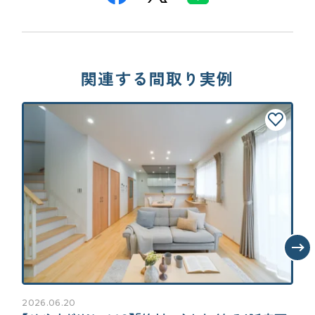
回遊動線を採用したい！
収納
収納をかなり充実させたい！
カップボード・パントリー充実！
1階にWIC（2畳以上目安）が欲しい！
玄関
関連する間取り実例
靴を脱いだ状態で靴を取りたい！
シューズクローク&ボックス併用
玄関近くに洗面を配置したい！
主寝室・子ども部屋
主寝室・子供部屋は最低限サイズ
土地
駐車場を2台以上確保したい！
庭が欲しい
2026.06.20
20