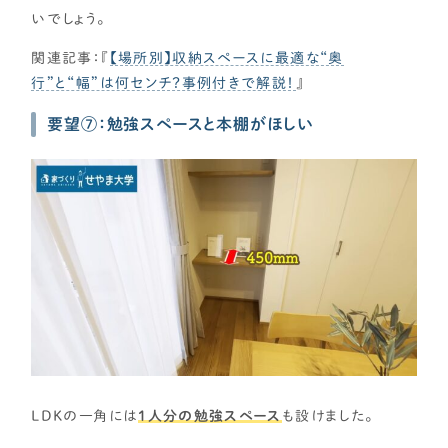
いでしょう。
関連記事：『
【場所別】収納スペースに最適な“奥
行”と“幅”は何センチ？事例付きで解説！
』
要望⑦：勉強スペースと本棚がほしい
LDKの一角には
1人分の勉強スペース
も設けました。