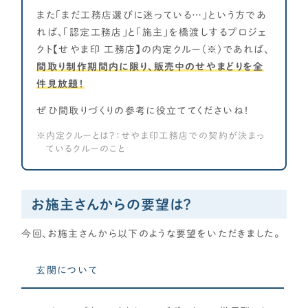
主寝室・子供部屋を広めに！
また「まだ工務店選びに迷っている…」という方であ
れば、「認定工務店」と「施主」を橋渡しするプロジェ
子供部屋をつなげて将来仕切る！
クト【せやま印 工務店】の内定クルー（※）であれば、
1階に主寝室が欲しい！
間取り制作期間内に限り、販売中のせやまどりを全
土地
件見放題！
駐車場を2台以上確保したい！
庭が欲しい
ぜひ間取りづくりの参考に役立ててくださいね！
変形地をうまく生かしたい！
内定クルーとは？：せやま印工務店での契約が決まっ
土地・間口は狭いが素敵間取りに
ているクルーのこと
庭不要！敷地目一杯家を建てたい
お施主さんからの要望は？
今回、お施主さんから以下のような要望をいただきました。
玄関について