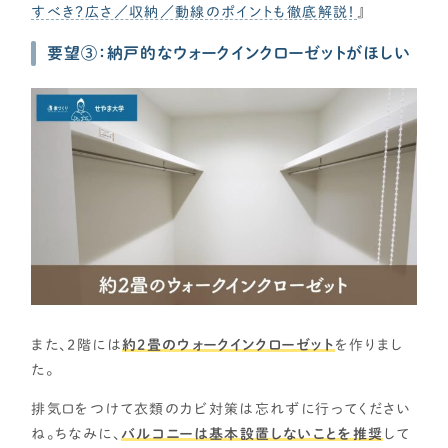
すべき？広さ／収納／動線のポイントも徹底解説！
』
要望③：納戸的なウォークインクローゼットがほしい
また、2階には
約2畳のウォークインクローゼット
を作りまし
た。
排気口をつけて衣類のカビ対策は忘れずに行ってください
ね。ちなみに、
バルコニーは基本設置しないことを推奨
して