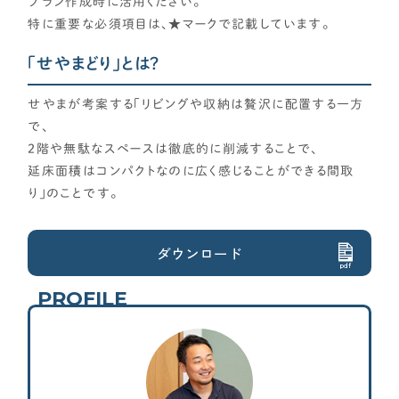
プラン作成時に活用ください。
CONTENTS
特に重要な必須項目は、★マークで記載しています。
コンテンツから探す
「せやまどり」とは？
記事で学ぶ
せやまが考案する「リビングや収納は贅沢に配置する一方
動画で学ぶ
で、
Q&Aで学ぶ
２階や無駄なスペースは徹底的に削減することで、
用語解説で学ぶ
延床面積はコンパクトなのに広く感じることができる間取
り」のことです。
SUPPORT
サポート
ダウンロード
せやま印工務店プロジェクト
pdf
お役立ちツール
PROFILE
OTHER
せやまのきもち
工務店の方へ