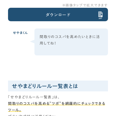
資金計画
画像タップで拡大できます
よく使われるキーワード
ダウンロード
家の性能
pdf
せやま基準
UA値
断熱基準
省エネ基準
C値
気密性能
付帯工事
換気システム
エアコン
標準仕様
せやまくん
太陽光パネル
一階完結型
アルミ樹脂複合サッシ
間取りのコスパを高めたいときに活
用してね！
工務店・HM選び
土地探し
間取り
せやまどりルール一覧表とは
契約後の注意点
「せやまどりルール一覧表」は、
間取りのコスパを高める”ツボ”を網羅的にチェックできる
時事ネタ・裏話
ツール。