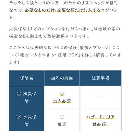
そもそも保険というのは万一のためのリスクヘッジが目的
なので、
必要なものだけ・必要な額だけ加入する
のがベス
ト。
火災保険も「どのオプションを付けるべきか」は地域や家の
構造などを踏まえて取捨選択すべきです。
ここからは代表的な以下5つの保険（補償オプション）につ
いて「絶対に入るべき or 任意でOK」を詳しく解説していき
ます！
保険名
加入の有無
注意事項
① 風災保
◎
–
険
加入必須
② 水災保
◯
ハザードエリア
険
推奨
は必須！