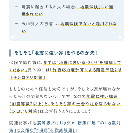
地震に起因する火災の場合、
「地震保険」しか適
用されない
火山噴火の被害は、
地震保険でないと適用されな
い
そもそも「地震に強い家」を作るのが先！
保険で悩む前に、
まずは“地震に強い家づくり”を徹底して
ください。
具体的には
「許容応力度計算による耐震等級2以
上＋シロアリ対策」
。
もしものための保険も大切ですが、そもそも家が壊れなか
ったら何の問題もないわけです。なので
地震に強い構造
（耐震等級2以上）と、そもそも家の土台や柱を腐らせない
（シロアリ対策）
は必ず行うようにしましょう！
関連記事：『
耐震等級だけじゃダメ！新築戸建ての「地震対
策」に必須な”４項目”を徹底解説！
』