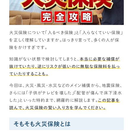
CONTENTS
コンテンツから探す
記事で学ぶ
火災保険について「入るべき保険」と「入らなくていい保険」
動画で学ぶ
を正しく理解していますか。はっきり言って、多くの人が保
Q&Aで学ぶ
険をかけすぎです。
用語解説で学ぶ
知識がない状態で検討してしまうと、
本当に必要な補償が
SUPPORT
抜けていたり、逆にリスクが低いのに無駄な保険料を払っ
ていたりすることも。
サポート
今回は、火災・風災・水災などのメイン補償から、地震保険、
せやま印工務店プロジェクト
さらには「子供がテレビを壊した」「配管が傷んで床下浸水
お役立ちツール
した」といった特約まで、網羅的に解説します。
この記事を
読んで、火災保険の賢い入り方を学んでください。
OTHER
そもそも火災保険とは
せやまのきもち
工務店の方へ