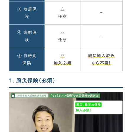
③ 地震保
△
–
険
任意
④ 家財保
△
–
険
任意
⑤ 自賠責
◎
既に加入済み
保険
加入必須
なら不要！
1. 風災保険（必須）