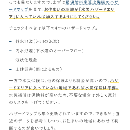
っても異なりますので、まずは
損保険料率算出機構のハザ
ードマップ
を見て、
お住まいの地域が「水災ハザードエリ
ア」に入っていれば加入するようにしてください。
チェックすべきは以下の4つのハザードマップ。
外水氾濫（河川の氾濫）
内水氾濫（下水道のオーバーフロー）
液状化現象
土砂災害（雨によるもの）
一方で水災保険は、他の保険よりも料金が高いので、
ハザ
ードエリアに入っていない地域であれば水災保険は不要。
水災補償は保険料が高いため、不要な場合は外して家計
のリスクを下げてください。
ハザードマップも年々更新されていますので、できるだけ直
近のデータを参考にしつつ、お住まいの地域にあわせて判
断するのが良いでしょう。