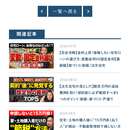
一覧へ戻る
関連記事
2026.07.31
【完全攻略】金利上昇！後悔しない住宅ロ
ーンの選び方｜変動金利VS固定金利【最
新版】家づくり/新築/注文住宅
2026.08.10
【注文住宅の落とし穴】数百万円の追加
費用を防ぐ！契約前に必ず確認すべき5
つのポイント｜新築・家づくり・戸建て
2025.09.11
住宅・土地の購入後に“15万円多く払う
人”が続出…不動産取得税で損しない方