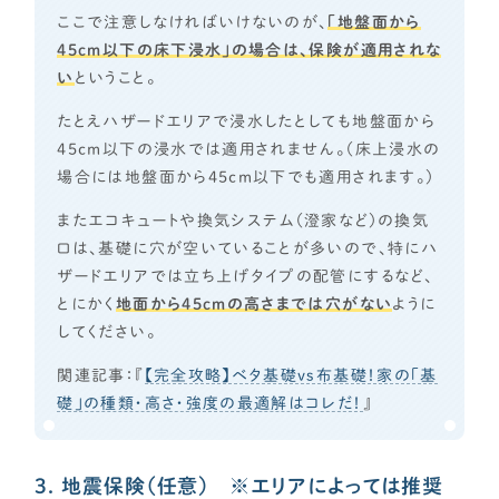
ここで注意しなければいけないのが、
「地盤面から
45cm以下の床下浸水」の場合は、保険が適用されな
い
ということ。
たとえハザードエリアで浸水したとしても地盤面から
45cm以下の浸水では適用されません。（床上浸水の
場合には地盤面から45cm以下でも適用されます。）
またエコキュートや換気システム（澄家など）の換気
口は、基礎に穴が空いていることが多いので、特にハ
ザードエリアでは立ち上げタイプの配管にするなど、
とにかく
地面から45cmの高さまでは穴がない
ように
してください。
関連記事：『
【完全攻略】ベタ基礎vs布基礎！家の「基
礎」の種類・高さ・強度の最適解はコレだ！
』
3. 地震保険（任意） ※エリアによっては推奨