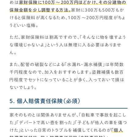
めは
家財保険に100万〜200万円ほどかけ、その分建物の
保険金額を少し調整する方法。
家財に300万も500万もか
けると保険料が高くなるため、100万〜200万円程度がちょ
うどいい塩梅。
ただ、家財保険料は割高ですので、「そんなに物を壊すよう
な環境じゃないよ」という人は無理に入る必要はありませ
ん。
また、配管の破裂などによる「水漏れ・漏水補償」は年間数
千円程度なので、加入をおすすめします。盗難補償も数百
円程度でセットになっていることが多く、入っておいて損は
ないでしょう。
5. 個人賠償責任保険（必須）
家そのものとは関係ありませんが、「自転車で事故を起こし
た」「デパートで高い壺を割った」「子どもが他人の車を傷つ
けた」といった日常のトラブルを補償してくれるのが
「個人