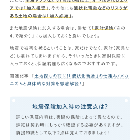
ただし、
南海トラフなどで「震度6強以上」が予想されるエリ
アでは「加入推奨」
、その他にも
液状化現象などのリスクが
ある土地の場合は「加入必須」
。
また地震保険に加入する場合は、併せて
「家財保険
（次の
4.で紹介）」にも加入しておくと良いでしょう。
地震で被害を被るということは、家だけでなく、家財（家具な
ど）も壊れてしまいますから、そういったときに家財保険に
入っておくと、保証範囲も広くなるのでおすすめです。
関連記事：『
土地探しの前に！「液状化現象」の仕組み/メカ
ニズムと具体的な対策を徹底解説！
』
地震保険加入時の注意点は？
詳しい保証内容は、実際の保険によって異なるので、
詳細は契約時にしっかり確認する必要がありますが、
前提知識として以下2点は覚えておきましょう！