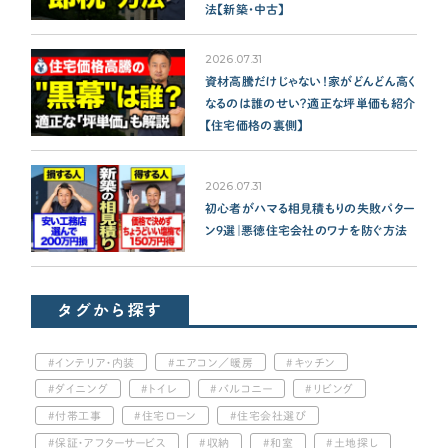
法【新築・中古】
2026.07.31
資材高騰だけじゃない！家がどんどん高く
なるのは誰のせい？適正な坪単価も紹介
【住宅価格の裏側】
2026.07.31
初心者がハマる相見積もりの失敗パター
ン9選｜悪徳住宅会社のワナを防ぐ方法
タグから探す
インテリア・内装
エアコン／暖房
キッチン
ダイニング
トイレ
バルコニー
リビング
付帯工事
住宅ローン
住宅会社選び
保証・アフターサービス
収納
和室
土地探し