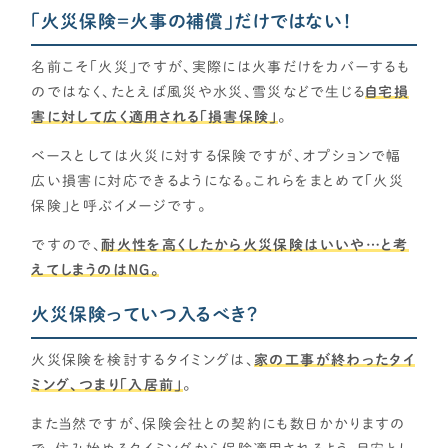
「火災保険＝火事の補償」だけではない！
各種メディアのみなさまへ
【クルー専用】ログインページ
名前こそ「火災」ですが、実際には火事だけをカバーするも
のではなく、たとえば風災や水災、雪災などで生じる
自宅損
害に対して広く適用される「損害保険」
。
ベースとしては火災に対する保険ですが、オプションで幅
広い損害に対応できるようになる。これらをまとめて「火災
保険」と呼ぶイメージです。
ですので、
耐火性を高くしたから火災保険はいいや…と考
えてしまうのはNG。
火災保険っていつ入るべき？
火災保険を検討するタイミングは、
家の工事が終わったタイ
ミング、つまり「入居前」
。
また当然ですが、保険会社との契約にも数日かかりますの