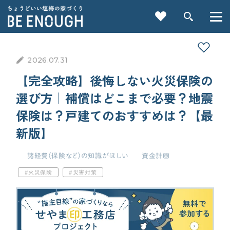
2026.07.31
【完全攻略】後悔しない火災保険の
選び方｜補償はどこまで必要？地震
保険は？戸建てのおすすめは？【最
重要記事一覧を見る
新版】
諸経費（保険など）の知識がほしい
資金計画
CATEGORY
火災保険
災害対策
カテゴリから探す
家づくりの前に
検索