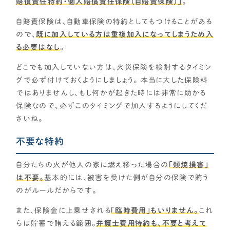
賠償責任特約・個人賠償責任保険（自賠責保険）」
。
自賠責保険は、自動車保険の特約としてもつけることがある
ので、
既に加入している方は重複加入になってしまうため入
る必要はなし
。
どこでも加入していない方は、火災保険を検討するタイミン
グで必ず付けておくようにしましょう。 本当に大した保険料
ではありませんし、もし何かが起きた時には非常に助かる
保険なので、必ずこのタイミングで加入するようにしてくだ
さいね。
不要な特約
自分たちの火が他人の家に燃え移った場合の
「類焼損害」
は不要。
基本的には、被害を受けた側が自分の保険で賄う
のがルールだからです。
また、保険金に上乗せされる
「臨時費用」もいりません。
これ
らは貯蓄で賄える範囲。
弁護士費用特約も、不要と考えて