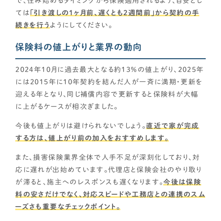
で、住み始めるタイミングから保険適用されるよう、目安とし
ては
「引き渡しの1ヶ月前、遅くとも2週間前」から契約の手
続きを行う
ようにしてください。
保険料の値上がりと業界の動向
2024年10月に過去最大となる約13％の値上がり、2025年
には
2015年に10年契約を結んだ人が一斉に満期・更新を
迎える年となり、同じ補償内容で更新すると保険料が大幅
に上がるケースが相次ぎました。
今後も値上がりは避けられないでしょう。
直近で家が完成
する方は、値上がり前の加入をおすすめします。
また、損害保険業界全体で人手不足が深刻化しており、対
応に遅れが出始めています。代理店と保険会社のやり取り
が滞ると、施主へのレスポンスも遅くなります。
今後は保険
料の安さだけでなく、対応スピードや工務店との連携のスム
ーズさも重要なチェックポイント。