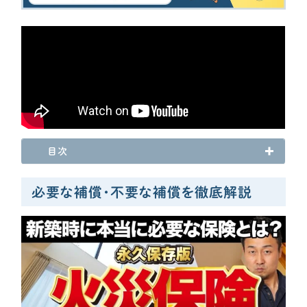
資金計画
よく使われるキーワード
家の性能
せやま基準
UA値
断熱基準
省エネ基準
C値
気密性能
付帯工事
換気システム
エアコン
標準仕様
太陽光パネル
一階完結型
アルミ樹脂複合サッシ
工務店・HM選び
目次
土地探し
必要な補償・不要な補償を徹底解説
間取り
契約後の注意点
時事ネタ・裏話