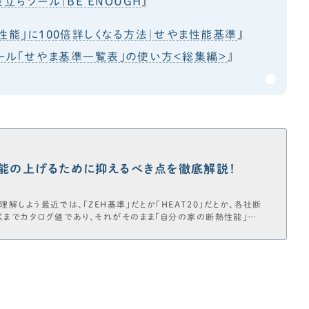
立ちツール｜BE ENOUGH
』
性能」に100倍詳しくなる方法｜せやま性能基準
』
ール「せやま基準一覧表」の使い方＜総集編＞
』
能の上げるために抑えるべき点を徹底解説！
を正しく理解しよう最近では、「ZEH基準」だとか「HEAT20」だとか、各社断
くまでカタログ値であり、それがそのまま「自分の家の断熱性能」に
、工務店・HM頼りにせず、施主自身が断熱性能についてしっかり理
Hって何？ 断熱等級・UA値の推奨水準は？ 断熱性能を担保する際、ど