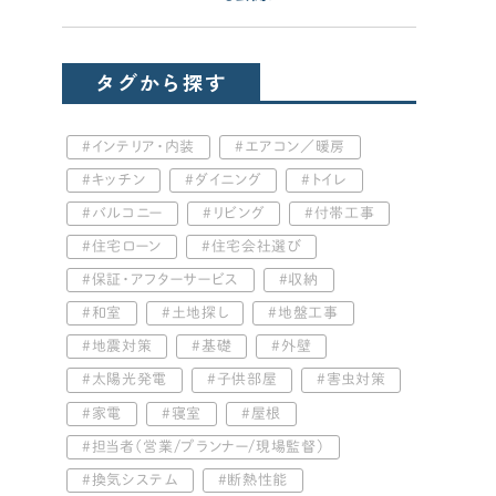
タグから探す
インテリア・内装
エアコン／暖房
キッチン
ダイニング
トイレ
バルコニー
リビング
付帯工事
住宅ローン
住宅会社選び
保証・アフターサービス
収納
和室
土地探し
地盤工事
地震対策
基礎
外壁
太陽光発電
子供部屋
害虫対策
家電
寝室
屋根
担当者（営業/プランナー/現場監督）
換気システム
断熱性能