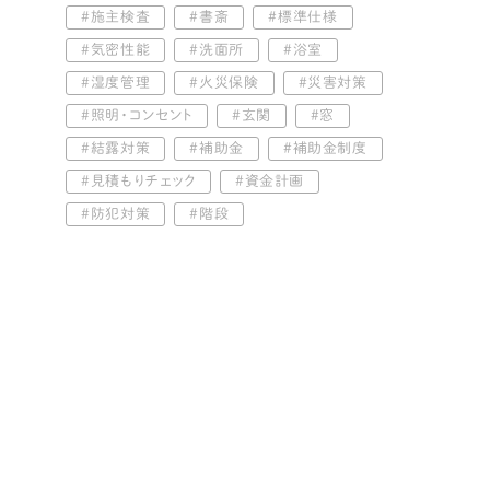
施主検査
書斎
標準仕様
気密性能
洗面所
浴室
湿度管理
火災保険
災害対策
照明・コンセント
玄関
窓
結露対策
補助金
補助金制度
見積もりチェック
資金計画
防犯対策
階段