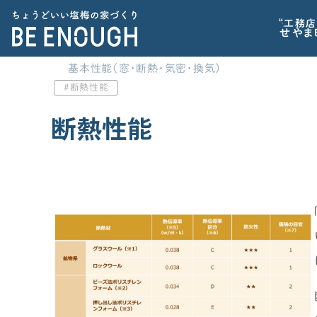
“工務店
せやま
基本性能（窓・断熱・気密・換気）
断熱性能
CATEGORY
家づくりの前に
カテゴリから探す
断熱性能
記事で学ぶ
家づくりの前に
標準仕様
家を建てるべきか？から考えたい
家づくりに必要な心構えを知りたい
間取り
住宅業界の“闇”を知っておきたい
子育てに関連する情報が欲しい
家の性能