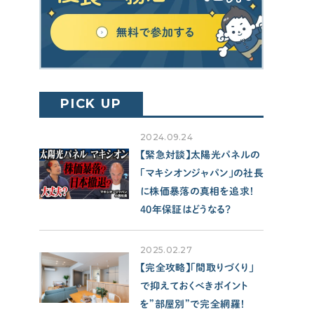
SUPPORT
サポート
せやま印工務店プロジェクト
お役立ちツール
PICK UP
OTHER
2024.09.24
【緊急対談】太陽光パネルの
せやまのきもち
「マキシオンジャパン」の社長
工務店の方へ
に株価暴落の真相を追求！
各種メディアのみなさまへ
40年保証はどうなる？
【クルー専用】ログインページ
2025.02.27
【完全攻略】「間取りづくり」
で抑えておくべきポイント
を”部屋別”で完全網羅！