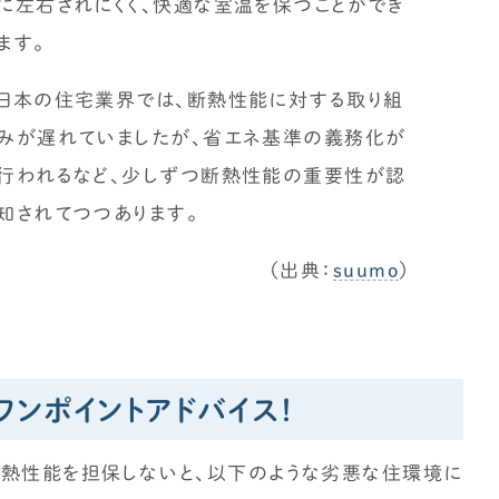
に左右されにくく、快適な室温を保つことができ
「住宅設備」の選び方を知りたい
ます。
標準仕様のチェック方法を知りたい
日本の住宅業界では、断熱性能に対する取り組
みが遅れていましたが、省エネ基準の義務化が
行われるなど、少しずつ断熱性能の重要性が認
知されてつつあります。
土地探し
（出典：
suumo
）
土地探しの方法・コツを知りたい
契約後の注意点
ワンポイントアドバイス！
仕様決め（外観/内装）の注意点を知りたい
「施主検査」の確認事項を知りたい
断熱性能を担保しないと、以下のような劣悪な住環境に
外構工事について知りたい