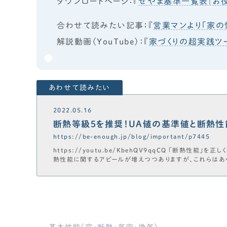
ダウンロードページ：『
せやま基準一覧表｜お役
合わせて読みたい記事：『
営業マンより「家の
解説動画（YouTube）：『
家づくりの超実践ツ
2022.05.16
断熱等級5を推奨！UA値の基準値と断熱性
https://be-enough.jp/blog/important/p7445
https://youtu.be/KbehQV9qqCQ 「断熱性能」
熱性能に関するアピールが増えつつありますが、これらはあ
なるわけではありません。そのため断熱性能を考える際には
解しておく必要があります。 そもそもUA値・断熱等級・ZE
こを・どうすればいい？など分かりやす...