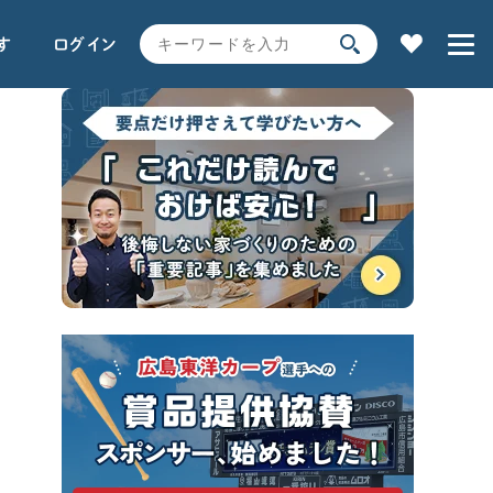
す
ログイン
家の性能
用語解説で学ぶ
土地探し
全コンテンツ一覧
SEARCH
時事ネタ・裏話
キーワードから探す
サイト内
検索
よく使われるキーワード