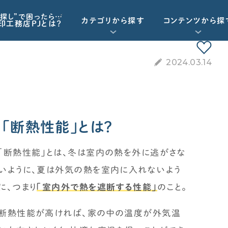
探し”で困ったら…
カテゴリから探す
コンテンツから探
印工務店PJとは？
2024.03.14
重要記事一覧を見る
お気に入り一覧
資金計画
動画で学ぶ
Q&Aで学ぶ
資金計画
工務店・HM選び
「断熱性能」とは？
予算オーバーを未然に防ぎたい
「住宅ローン」について学びたい
「断熱性能」とは、冬は室内の熱を外に逃がさな
契約後の注意点
諸経費（保険など）の知識がほしい
いように、夏は外気の熱を室内に入れないよう
に、つまり
「室内外で熱を遮断する性能」
のこと。
断熱性能が高ければ、家の中の温度が外気温
標準仕様