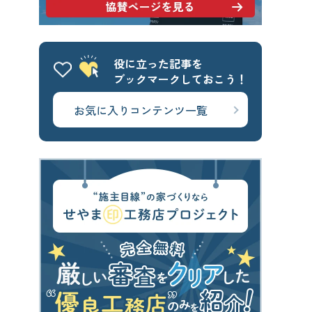
せやま基準
UA値
断熱基準
省エネ基準
C値
気密性能
役に立った記事を
付帯工事
換気システム
エアコン
ブックマークしておこう！
太陽光パネル
一階完結型
お気に入りコンテンツ一覧
アルミ樹脂複合サッシ
CONTENTS
コンテンツから探す
記事で学ぶ
動画で学ぶ
Q&Aで学ぶ
用語解説で学ぶ