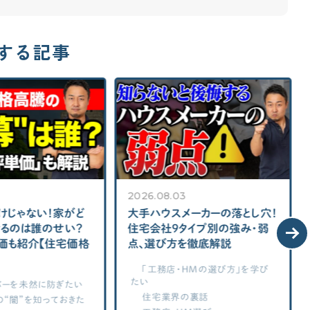
する記事
2026.08.03
じゃない！家がど
大手ハウスメーカーの落とし穴！
るのは誰のせい？
住宅会社9タイプ別の強み・弱
価も紹介【住宅価格
点、選び方を徹底解説
「工務店・HMの選び方」を学び
たい
ーを未然に防ぎたい
住宅業界の裏話
“闇”を知っておきた