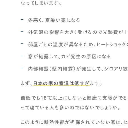
なってしまいます。
冬寒く、夏暑い家になる
時事ネタ・裏話
外気温の影響を大きく受けるので光熱費が
住宅業界の時事ネタ
部屋ごとの温度が異なるため、ヒートショッ
住宅業界の裏話
せやまの活動・ミッション
窓が結露して、カビ発生の原因になる
内部結露（壁内結露）が発生して、シロアリ
まず、
日本の家の室温は低すぎ
ます。
最低でも18℃以上にしないと健康に支障がでる
って寝ている人も多いのではないでしょうか。
このように断熱性能が担保されていない家は、ヒ