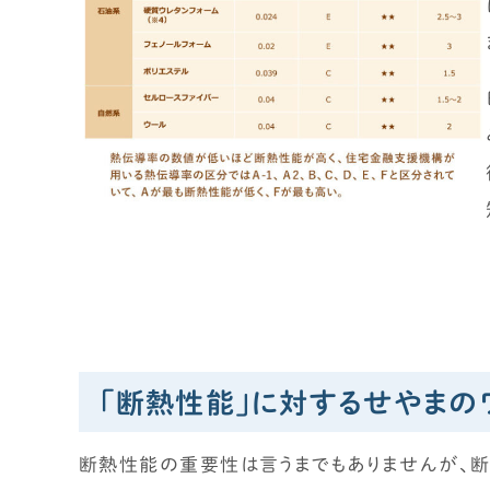
断熱／気密性能について学びたい
換気システムについて学びたい
太陽光発電について学びたい
災害（地震/水災）に強い家にしたい
エアコン計画・湿度管理を学びたい
工務店・HM選び
「工務店・HMの選び方」を学びたい
“ヤバい工務店・HM”を見抜きたい
間取り
「断熱性能」に対するせやまの
間取りの基本知識・ツボを知りたい
間取り実例（せやまどり）
断熱性能の重要性は言うまでもありませんが、