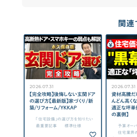
関連
2026.07.31
2026.07.31
は掃除
【完全攻略】後悔しない玄関ドア
資材高騰だけ
カーテ
の選び方【最新版】家づくり/新
んどん高くな
・ブラ
築/リフォーム/YKKAP
適正な坪単
2026
の裏側】
「住宅設備」の選び方を知りたい
/注文
りたい
最重要記事
標準仕様
予算オーバ
住宅業界の