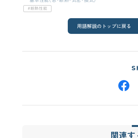
基本性能（窓・断熱・気密・換気）
断熱性能
用語解説のトップに戻る
S
関連す