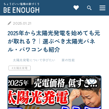
2025.01.21
2025年から太陽光発電を始めても元
が取れる？｜選ぶべき太陽光パネ
ル・パワコンも紹介
重要記事一覧を見る
太陽光発電について学びたい
家の性能
太陽光発電
CATEGORY
カテゴリから探す
家づくりの前に
検索