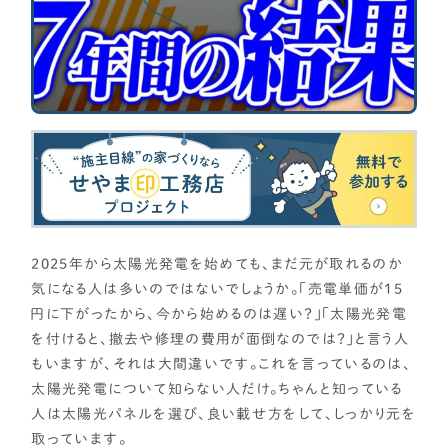
資金計画
よく使われるキーワード
家の性能
せやま基準
UA値
断熱基準
省エネ基準
C値
気密性能
付帯工事
換気システム
エアコン
標準仕様
太陽光パネル
一階完結型
アルミ樹脂複合サッシ
工務店・HM選び
土地探し
2025年から太陽光発電を始めても、まだ元が取れるのか
気になる人は多いのではないでしょうか。「売電単価が15
間取り
円に下がったから、今から始めるのは遅い？」「太陽光発電
を付けると、撤去や修理の費用が面倒なのでは？」と言う人
契約後の注意点
もいますが、それは大間違いです。これを言っているのは、
太陽光発電について知らない人だけ。ちゃんと知っている
人は太陽光パネルを選び、良い載せ方をして、しっかり元を
時事ネタ・裏話
取っています。