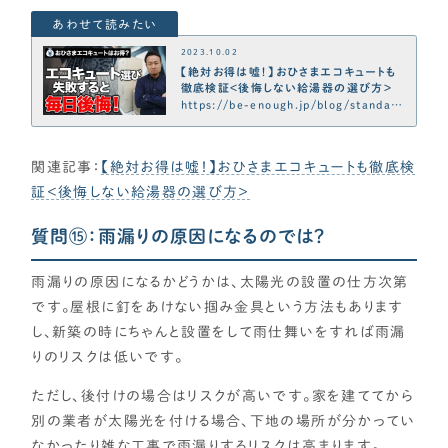
2023.10.02
【絶対お得は嘘！】おひさまエコキュートも
徹底検証＜後悔しない給湯器の選び方＞
https://be-enough.jp/blog/standard
-specification/housing-equipment/
p16596
関連記事：
【絶対お得は嘘！】おひさまエコキュートも徹底検
証＜後悔しない給湯器の選び方＞
質問⑮：雨漏りの原因になるのでは？
雨漏りの原因になるかどうかは、太陽光の設置の仕方次第
です。屋根に釘をあけない掴み金具という方法もあります
し、新築の時にちゃんと設置をして雨仕舞いをすれば雨漏
りのリスクは低いです。
ただし、後付けの場合はリスクが高いです。家を建ててから
別の業者が太陽光を付ける場合、下地の場所が分かってい
なかったり雑な工事で雨漏りするリスクは高まります。