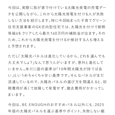
CONTENTS
今回は、実際に我が家で付けている太陽光発電の売電デー
タを公開しながら、これから太陽光発電を付ける人が失敗
コンテンツから探す
しない方法を紹介します。特に今回始まった子育てグリーン
記事で学ぶ
住宅支援事業のGX志向型住宅では、太陽光を付けて断熱
動画で学ぶ
等級6をクリアしたら最大160万円の補助金が出ます。その
Q&Aで学ぶ
ため、これから太陽光発電を付けるか検討する人も増える
と予想されます。
用語解説で学ぶ
ただし「太陽光パネルは進化しているから、どれを選んでも
SUPPORT
大丈夫でしょ？」なんて思う人がいますが、意外と進化して
サポート
いません。未だに国の基準は「10年間太陽光が持てば良
せやま印工務店プロジェクト
い」というめちゃくちゃ甘い基準です。そんなパネルがまだ
流通しているので、太陽光パネルの選び方を間違えると、初
お役立ちツール
期費用が高くて故障して発電せず、撤去費用がかかってし
OTHER
まいます。
今回は、BE ENOUGHのおすすめパネル以外にも、2025
せやまのきもち
年版の太陽光パネルを選ぶ基準やポイント、失敗しない載
工務店の方へ