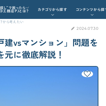
探し”で困ったら…
カテゴリから探す
コンテンツから探
印工務店PJとは？
？から考えたい
2024.07.30
重要記事一覧を見る
お気に入り一覧
資金計画
戸建vsマンション」問題を
動画で学ぶ
Q&Aで学ぶ
を元に徹底解説！
資金計画
工務店・HM選び
予算オーバーを未然に防ぎたい
「住宅ローン」について学びたい
契約後の注意点
諸経費（保険など）の知識がほしい
標準仕様