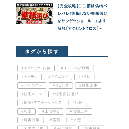
【完全攻略】○○柄は偽物バ
レバレ！後悔しない壁紙選び
をサンゲツショールームより
解説［アクセントクロス］
【2026年最新版】家づくり/
新築/注文住宅
タグから探す
インテリア・内装
エアコン／暖房
キッチン
ダイニング
トイレ
バルコニー
リビング
付帯工事
住宅ローン
住宅会社選び
保証・アフターサービス
収納
和室
土地探し
地盤工事
地震対策
基礎
外壁
太陽光発電
子供部屋
害虫対策