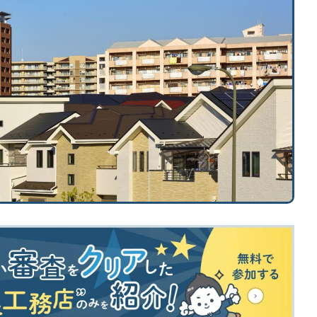
「住宅設備」の選び方を知りたい
標準仕様のチェック方法を知りたい
土地探し
土地探しの方法・コツを知りたい
契約後の注意点
仕様決め（外観/内装）の注意点を知りたい
「施主検査」の確認事項を知りたい
外構工事について知りたい