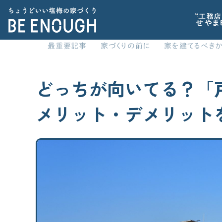
“工務店
せやま
最重要記事
家づくりの前に
家を建てるべきか
CATEGORY
家づくりの前に
どっちが向いてる？「
カテゴリから探す
記事で学ぶ
メリット・デメリット
家づくりの前に
標準仕様
家を建てるべきか？から考えたい
家づくりに必要な心構えを知りたい
間取り
住宅業界の“闇”を知っておきたい
子育てに関連する情報が欲しい
家の性能