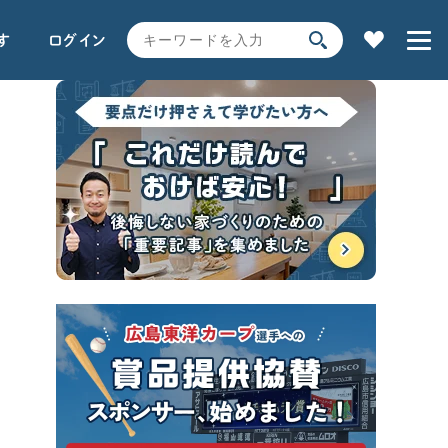
す
ログイン
家の性能
用語解説で学ぶ
土地探し
全コンテンツ一覧
SEARCH
時事ネタ・裏話
キーワードから探す
サイト内
検索
よく使われるキーワード