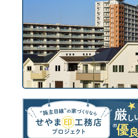
断熱／気密性能について学びたい
換気システムについて学びたい
太陽光発電について学びたい
災害（地震/水災）に強い家にしたい
エアコン計画・湿度管理を学びたい
工務店・HM選び
「工務店・HMの選び方」を学びたい
“ヤバい工務店・HM”を見抜きたい
間取り
間取りの基本知識・ツボを知りたい
間取り実例（せやまどり）