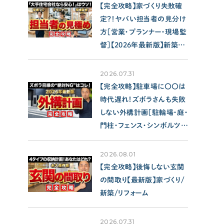
SUPPORT
【完全攻略】家づくり失敗確
サポート
定？！ヤバい担当者の見分け
方［営業・プランナー・現場監
せやま印工務店プロジェクト
督］【2026年最新版】新築/
お役立ちツール
注文住宅
2026.07.31
OTHER
【完全攻略】駐車場に〇〇は
時代遅れ！ズボラさんも失敗
しない外構計画［駐輪場・庭・
せやまのきもち
門柱・フェンス・シンボルツリ
工務店の方へ
ー］【2026年最新版】家づく
各種メディアのみなさまへ
り/新築/注文住宅
2026.08.01
【クルー専用】ログインページ
【完全攻略】後悔しない玄関
の間取り【最新版】家づくり/
新築/リフォーム
2026.07.31