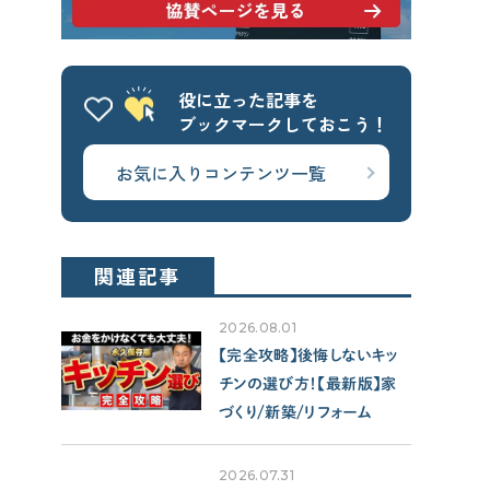
せやま基準
UA値
断熱基準
省エネ基準
C値
気密性能
役に立った記事を
付帯工事
換気システム
エアコン
ブックマークしておこう！
太陽光パネル
一階完結型
お気に入りコンテンツ一覧
アルミ樹脂複合サッシ
CONTENTS
関連記事
コンテンツから探す
2026.08.01
記事で学ぶ
【完全攻略】後悔しないキッ
動画で学ぶ
チンの選び方！【最新版】家
Q&Aで学ぶ
づくり/新築/リフォーム
用語解説で学ぶ
2026.07.31