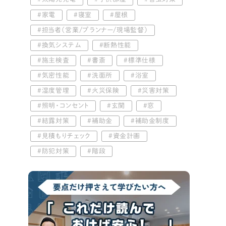
家電
寝室
屋根
担当者（営業/プランナー/現場監督）
換気システム
断熱性能
施主検査
書斎
標準仕様
気密性能
洗面所
浴室
湿度管理
火災保険
災害対策
照明・コンセント
玄関
窓
結露対策
補助金
補助金制度
見積もりチェック
資金計画
防犯対策
階段