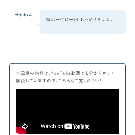
CONTENTS
せやまくん
コンテンツから探す
家は一生に一回！しっかり考えよう！
記事で学ぶ
動画で学ぶ
Q&Aで学ぶ
用語解説で学ぶ
SUPPORT
本記事の内容は、YouTube動画でも分かりやすく
サポート
解説していますので、こちらもご覧ください！
せやま印工務店プロジェクト
お役立ちツール
OTHER
せやまのきもち
工務店の方へ