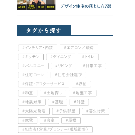
デザイン住宅の落とし穴7選
タグから探す
インテリア・内装
エアコン／暖房
キッチン
ダイニング
トイレ
バルコニー
リビング
付帯工事
住宅ローン
住宅会社選び
保証・アフターサービス
収納
和室
土地探し
地盤工事
地震対策
基礎
外壁
太陽光発電
子供部屋
害虫対策
家電
寝室
屋根
担当者（営業/プランナー/現場監督）