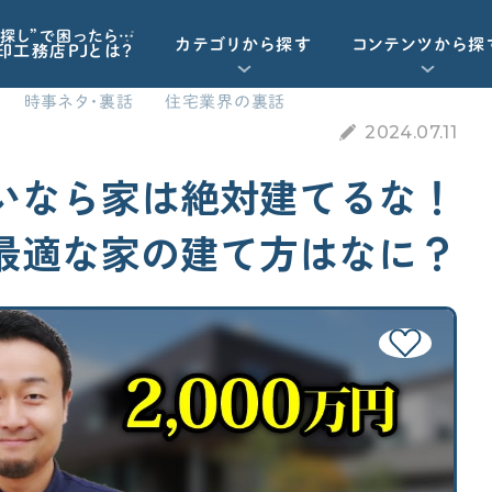
探し”で困ったら…
カテゴリから探す
コンテンツから探
印工務店PJとは？
時事ネタ・裏話
住宅業界の裏話
2024.07.11
重要記事一覧を見る
お気に入り一覧
資金計画
いなら家は絶対建てるな！
動画で学ぶ
Q&Aで学ぶ
最適な家の建て方はなに？
資金計画
工務店・HM選び
予算オーバーを未然に防ぎたい
「住宅ローン」について学びたい
契約後の注意点
諸経費（保険など）の知識がほしい
標準仕様