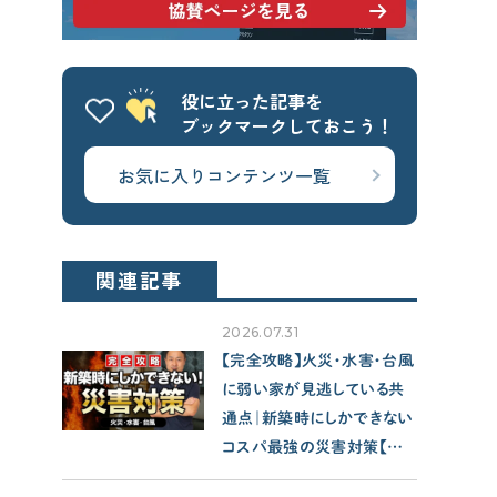
せやま基準
UA値
断熱基準
省エネ基準
C値
気密性能
役に立った記事を
付帯工事
換気システム
エアコン
ブックマークしておこう！
太陽光パネル
一階完結型
お気に入りコンテンツ一覧
アルミ樹脂複合サッシ
CONTENTS
関連記事
コンテンツから探す
2026.07.31
記事で学ぶ
【完全攻略】火災・水害・台風
動画で学ぶ
に弱い家が見逃している共
Q&Aで学ぶ
通点｜新築時にしかできない
用語解説で学ぶ
コスパ最強の災害対策【注
文住宅/性能/保険】