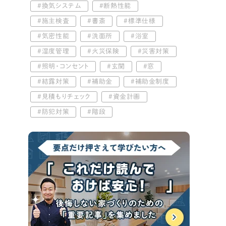
換気システム
断熱性能
施主検査
書斎
標準仕様
気密性能
洗面所
浴室
湿度管理
火災保険
災害対策
照明・コンセント
玄関
窓
結露対策
補助金
補助金制度
見積もりチェック
資金計画
防犯対策
階段