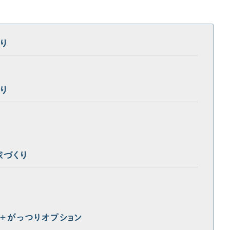
り
り
家づくり
＋がっつりオプション