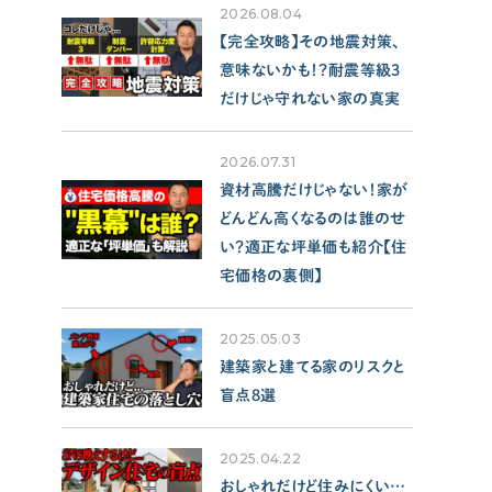
SUPPORT
2026.08.04
サポート
【完全攻略】その地震対策、
意味ないかも！？耐震等級3
せやま印工務店プロジェクト
だけじゃ守れない家の真実
お役立ちツール
2026.07.31
OTHER
資材高騰だけじゃない！家が
どんどん高くなるのは誰のせ
い？適正な坪単価も紹介【住
せやまのきもち
宅価格の裏側】
工務店の方へ
各種メディアのみなさまへ
2025.05.03
【クルー専用】ログインページ
建築家と建てる家のリスクと
盲点8選
2025.04.22
おしゃれだけど住みにくい…