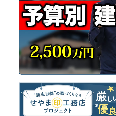
断熱／気密性能について学びたい
換気システムについて学びたい
太陽光発電について学びたい
災害（地震/水災）に強い家にしたい
エアコン計画・湿度管理を学びたい
工務店・HM選び
「工務店・HMの選び方」を学びたい
“ヤバい工務店・HM”を見抜きたい
間取り
間取りの基本知識・ツボを知りたい
間取り実例（せやまどり）