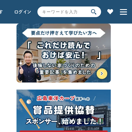
す
ログイン
家の性能
用語解説で学ぶ
土地探し
全コンテンツ一覧
SEARCH
時事ネタ・裏話
キーワードから探す
サイト内
検索
よく使われるキーワード