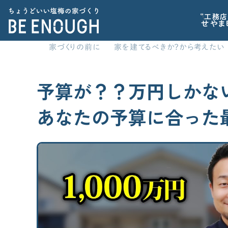
“工務店
せやま
家づくりの前に
家を建てるべきか？から考えたい
CATEGORY
家づくりの前に
予算が？？万円しかな
カテゴリから探す
記事で学ぶ
あなたの予算に合った
家づくりの前に
標準仕様
家を建てるべきか？から考えたい
家づくりに必要な心構えを知りたい
間取り
住宅業界の“闇”を知っておきたい
子育てに関連する情報が欲しい
家の性能