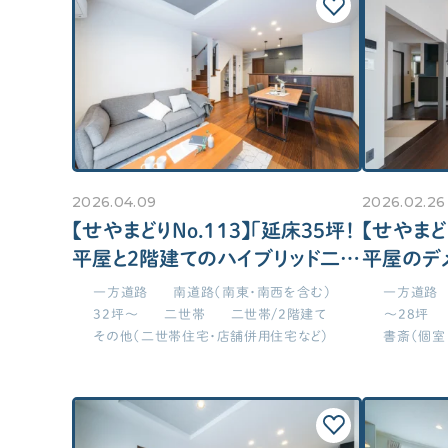
断熱／気密性能について学びたい
換気システムについて学びたい
太陽光発電について学びたい
災害（地震/水災）に強い家にしたい
エアコン計画・湿度管理を学びたい
2026.04.09
2026.02.26
工務店・HM選び
【せやまどりNo.113】「延床35坪！
【せやまどり
「工務店・HMの選び方」を学びたい
平屋と2階建てのハイブリッド二世
平屋のデ
“ヤバい工務店・HM”を見抜きたい
帯住宅」の間取り図
最高の平
LDK
一方道路
南道路（南東・南西を含む）
一方道路
32坪～
二世帯
二世帯/2階建て
～28坪
LDKを18畳以上にしたい！
その他（二世帯住宅・店舗併用住宅など）
書斎（個室
間取り
コンパクトでも開放感あるLDK
間取りの基本知識・ツボを知りたい
キッチンとダイニングを並列に！
間取り実例（せやまどり）
スケルトンデザイン階段を希望！