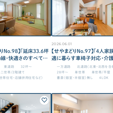
(電子)ピアノを置きたい！
回
家づくりの補助金情報を知りたい
ト
バ
玄関
主寝室
シューズクローク（奥行2P以上目安）を
主
希望！
主
2026.06.01
い！
靴を脱いだ状態で靴を取りたい！
子
No.98】「延床33.6坪
【せやまどりNo.97】「4人家
シューズクローク&ボックス併用
1
動線・快適さのすべてを
適に暮らす車椅子対応・介
 極小二世帯住宅」の間
すい平屋」の間取り図
玄関近くに洗面を配置したい！
東道路
32坪～
一方道路
北道路（北東・北西を含
二世帯/2階建て
28坪～
単世帯
単世帯/平屋
世帯住宅・店舗併用住宅など）
書斎（個室・半個室）無し
4LDK
に