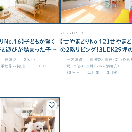
2025.03.19
りNo.16】子どもが賢く
【せやまどりNo.12】せやま
びと遊びが詰まった子育
の2階リビング！3LDK29坪
LDK30坪の家
東道路
30坪～
一方道路
南道路（南東・南西を含
単世帯/2階建て
3LDK
間口が狭い土地（7m未満目安）
28坪～
単世帯
3LDK