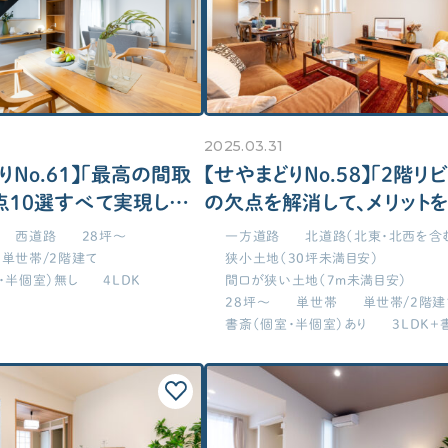
い
2025.03.31
りNo.61】「最高の間取
【せやまどりNo.58】「2階リ
点10選すべて実現した
の欠点を解消して、メリット
8.8坪の家」の間取り図
化した家」の間取り図
西道路
28坪～
一方道路
北道路（北東・北西を含
単世帯/2階建て
狭小土地（30坪未満目安）
・半個室）無し
4LDK
間口が狭い土地（7m未満目安）
28坪～
単世帯
単世帯/2階建
書斎（個室・半個室）あり
3LDK+