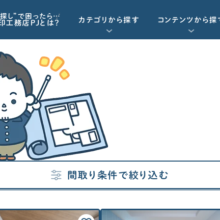
探し”で困ったら…
カテゴリから探す
コンテンツから探
印工務店PJとは？
重要記事一覧を見る
お気に入り一覧
資金計画
動画で学ぶ
Q&Aで学ぶ
延床面積
間取り
タイプ
資金計画
工務店・HM選び
予算オーバーを未然に防ぎたい
角地
そ
「住宅ローン」について学びたい
南東角地
契約後の注意点
諸経費（保険など）の知識がほしい
南西角地
間取り条件で絞り込む
北東角地
北西角地
標準仕様