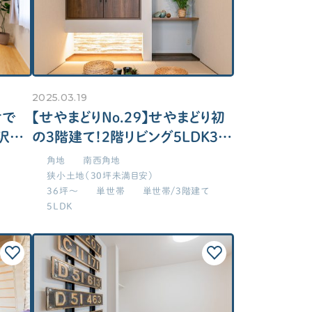
2025.03.19
けで
【せやまどりNo.29】せやまどり初
沢山
の3階建て！2階リビング5LDK39
の1階
坪の家
角地
南西角地
狭小土地（30坪未満目安）
36坪～
単世帯
単世帯/3階建て
5LDK