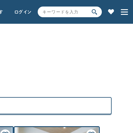
す
ログイン
家の性能
用語解説で学ぶ
部屋数
土地探し
の他
全コンテンツ一覧
SEARCH
旗竿地
時事ネタ・裏話
キーワードから探す
狭小土地（30坪未満目安）
間口が狭い土地（7m未満目安）
サイト内
検索
その他（専用通路など）
よく使われるキーワード