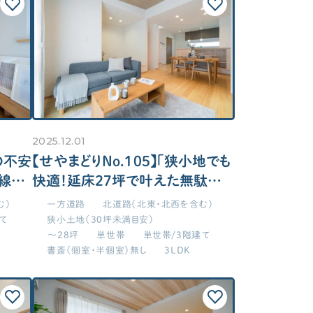
せやま基準
UA値
断熱基準
省エネ基準
C値
気密性能
付帯工事
換気システム
エアコン
太陽光パネル
一階完結型
アルミ樹脂複合サッシ
2025.12.01
CONTENTS
の不安
【せやまどりNo.105】「狭小地でも
線の
快適！延床27坪で叶えた無駄ゼロ
コンテンツから探す
設計の家」の間取り図
線
む）
一方道路
北道路（北東・北西を含む）
記事で学ぶ
て
狭小土地（30坪未満目安）
面所と脱衣室を分けたい！
動画で学ぶ
～28坪
単世帯
単世帯/3階建て
ンドリールーム兼用の脱衣室（3畳以
書斎（個室・半個室）無し
3LDK
Q&Aで学ぶ
目安）が欲しい
用語解説で学ぶ
ッチンと洗面を隣接させたい！