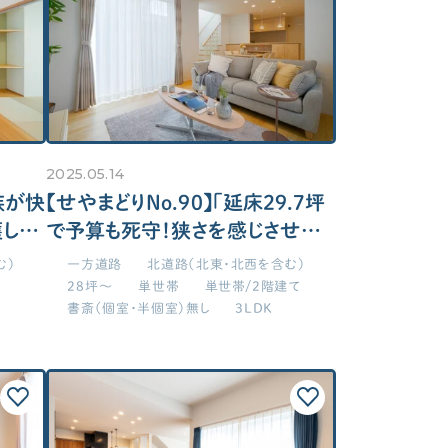
SUPPORT
遊動線を採用したい！
イレを洗面所隣接にしたい
サポート
ルコニーが欲しい！
せやま印工務店プロジェクト
・子ども部屋
お役立ちツール
寝室・子供部屋は最低限サイズ
寝室・子供部屋を広めに！
OTHER
2025.05.14
供部屋をつなげて将来仕切る！
族が快
【せやまどりNo.90】「延床29.7坪
階に主寝室が欲しい！
護しや
で予算も死守！狭さを感じさせな
せやまのきもち
い11の工夫が光る一階完結型の
工務店の方へ
む）
一方道路
北道路（北東・北西を含む）
家」の間取り図
28坪～
単世帯
単世帯/2階建て
各種メディアのみなさまへ
書斎（個室・半個室）無し
3LDK
【クルー専用】ログインページ