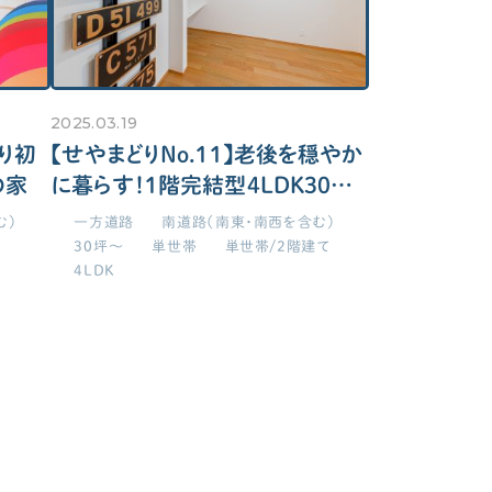
2025.03.19
どり初
【せやまどりNo.11】老後を穏やか
の家
に暮らす！1階完結型4LDK30坪
の家
む）
一方道路
南道路（南東・南西を含む）
30坪～
単世帯
単世帯/2階建て
4LDK