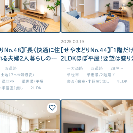
2025.03.19
りNo.48】「長く快適に住
【せやまどりNo.44】「1階だ
れる夫婦2人暮らしのコ
2LDKほぼ平屋！要望は盛り
な平屋」の間取り図
でも30坪に抑えたい方必見
西道路
一方道路
西道路
28坪～
完結型」の間取り図
土地（7m未満目安）
単世帯
単世帯/2階建て
単世帯
単世帯/平屋
書斎（個室・半個室）無し
4LDK
・半個室）無し
2LDK