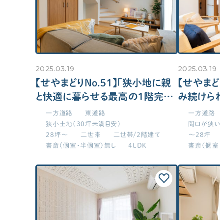
2025.03.19
2025.03.19
【せやまどりNo.51】「狭小地に親
【せやまど
と快適に暮らせる最高の1階完結
み続けら
型」の間取り図
ンパクト
一方道路
東道路
一方道路
狭小土地（30坪未満目安）
間口が狭い
28坪～
二世帯
二世帯/2階建て
～28坪
書斎（個室・半個室）無し
4LDK
書斎（個室