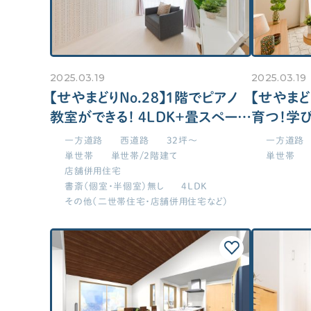
2025.03.19
2025.03.19
【せやまどりNo.28】1階でピアノ
【せやまど
教室ができる！ 4LDK＋畳スペース
育つ！学
32坪の家
て間取り3
一方道路
西道路
32坪～
一方道路
単世帯
単世帯/2階建て
単世帯
店舗併用住宅
書斎（個室・半個室）無し
4LDK
その他（二世帯住宅・店舗併用住宅など）