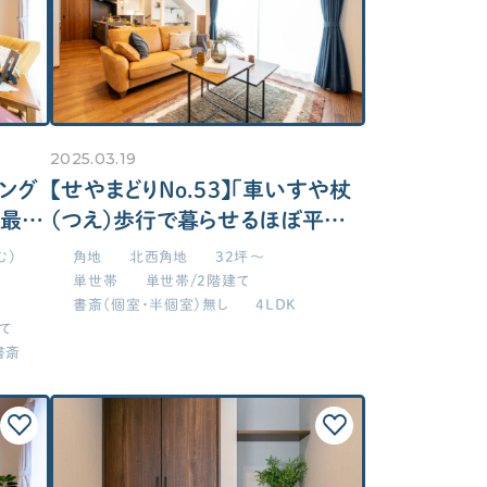
2025.03.19
ビング
【せやまどりNo.53】「車いすや杖
を最大
（つえ）歩行で暮らせるほぼ平屋
のバリアフリーせやまどり」の間取
む）
角地
北西角地
32坪～
り図
単世帯
単世帯/2階建て
書斎（個室・半個室）無し
4LDK
て
書斎