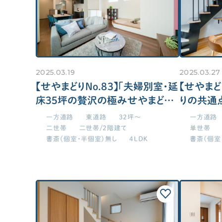
庭不要！敷地目一杯家を建てた
2025.03.19
2025.03.27
【せやまどりNo.83】「夫婦別室・延
【せやまど
床35坪の贅沢の極みせやまどり
りの共通
の家」の間取り図
延床面積2
一方道路
東道路
32坪～
一方道路
二世帯
二世帯/2階建て
単世帯
書斎（個室・半個室）無し
4LDK
書斎（個室