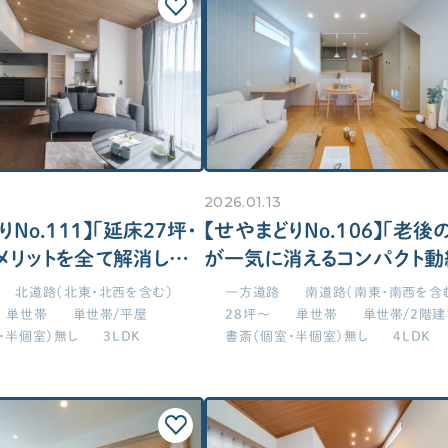
「住宅設備」の選び方を知りたい
標準仕様のチェック方法を知りたい
こだわり条件を追加する
下記こだわり条件は……
2026.01.13
土地探し
or検索
and検索
（どれか満たす）
（全て満たす）
No.111】「延床27坪・
【せやまどりNo.106】「老後
土地探しの方法・コツを知りたい
※検索結果に反映されます
メリットを全て解消した
が一気に消えるコンパクト動
屋」の間取り図
家」の間取り図
和室・書斎・趣味
家事動
北道路（北東・北西を含む）
一方道路
南道路（南東・南西を含
単世帯
単世帯/平屋
28坪～
単世帯
単世帯/2階建
独立した書斎が欲しい！
洗
・半個室）無し
3LDK
書斎（個室・半個室）無し
4LDK
契約後の注意点
オープンな勉強スペースを希望！
ラ
仕様決め（外観/内装）の注意点を知りたい
敷き布団2枚サイズのミニ和室！
上
「施主検査」の確認事項を知りたい
4.5畳以上の和室がほしい！
キ
外構工事について知りたい