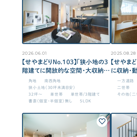
2階リビングにしたい！
勾配天井や吹き抜けを希望！
時事ネタ・裏話
収納
住宅業界の時事ネタ
収納をかなり充実させたい！
住宅業界の裏話
カップボード・パントリー充実！
2026.06.01
2025.08.28
せやまの活動・ミッション
1階にWIC（2畳以上目安）が欲し
【せやまどりNo.103】「狭小地の3
【せやまどり
階建てに開放的な空間・大収納を
に収納・
設けた家」の間取り図
実現した
角地
南西角地
一方道路
取り図
狭小土地（30坪未満目安）
二世帯
土地
32坪～
単世帯
単世帯/3階建て
その他（二
駐車場を2台以上確保したい！
書斎（個室・半個室）無し
5LDK
庭が欲しい
変形地をうまく生かしたい！
土地・間口は狭いが素敵間取り