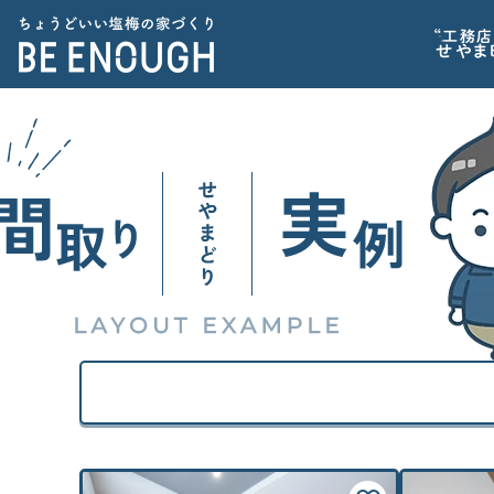
“工務店
せやま
CATEGORY
家づくりの前に
カテゴリから探す
記事で学ぶ
方角
家づくりの前に
標準仕様
家を建てるべきか？から考えたい
一方道路
家づくりに必要な心構えを知りたい
東道路
間取り
住宅業界の“闇”を知っておきたい
西道路
子育てに関連する情報が欲しい
南道路（南東・南西を含む）
北道路（北東・北西を含む）
家の性能