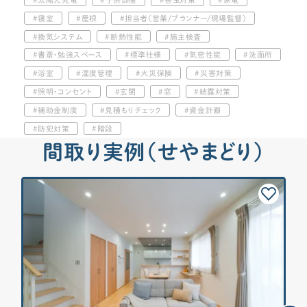
寝室
屋根
担当者（営業/プランナー/現場監督）
換気システム
断熱性能
施主検査
書斎・勉強スペース
標準仕様
気密性能
洗面所
浴室
湿度管理
火災保険
災害対策
照明・コンセント
玄関
窓
結露対策
補助金制度
見積もりチェック
資金計画
防犯対策
階段
間取り実例（せやまどり）