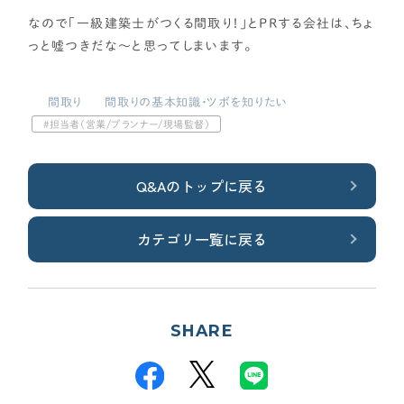
なので「一級建築士がつくる間取り！」とPRする会社は、ちょ
CONTENTS
っと嘘つきだな～と思ってしまいます。
コンテンツから探す
記事で学ぶ
間取り
間取りの基本知識・ツボを知りたい
動画で学ぶ
担当者（営業/プランナー/現場監督）
Q&Aで学ぶ
用語解説で学ぶ
Q&Aのトップに戻る
SUPPORT
サポート
カテゴリ一覧に戻る
せやま印工務店プロジェクト
お役立ちツール
SHARE
OTHER
せやまのきもち
工務店の方へ