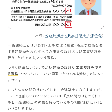
資金計画
よく使われるキーワード
家の性能
せやま基準
UA値
断熱基準
省エネ基準
C値
気密性能
付帯工事
換気システム
エアコン
標準仕様
太陽光パネル
一階完結型
アルミ樹脂複合サッシ
（出典：
公益社団法人日本建築士会連合会
）
工務店・HM選び
一級建築士とは、「設計・工事監理に複雑・高度な技術を要
する建築物を含むすべての施設の設計および工事監理を
行うことができる」という資格。
土地探し
つまり簡単にいうと、
でかい建物の設計や工事監理をでき
る資格
であり、決して「いい間取りをつくれる資格」ではあり
間取り
ません。
契約後の注意点
もちろん良い間取りをつくれる一級建築士も存在しますが、
ここで理解しておいてほしいのは、「良い間取りをつくれる
事と一級建築士の資格を持っている事の相関性は低い」と
時事ネタ・裏話
いうことですね。