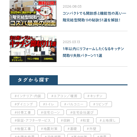
2026.08.03
コンパクトでも開放感と機能性の高い一
階完結型間取りの秘訣51選を解説！
2025.03.13
1年以内にリフォームしたくなるキッチン
間取り失敗パターン11選
タグから探す
インテリア・内装
エアコン／暖房
キッチン
ダイニング
トイレ
バルコニー
リビング
付帯工事
住宅ローン
住宅会社選び
保証・アフターサービス
収納
和室
土地探し
地盤工事
地震対策
基礎
外壁
太陽光発電
子供部屋
害虫対策
家電