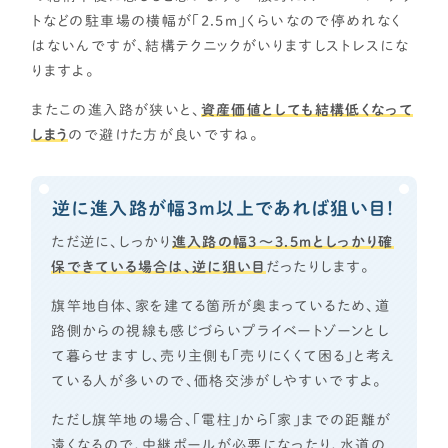
トなどの駐車場の横幅が「2.5m」くらいなので停めれなく
はないんですが、結構テクニックがいりますしストレスにな
りますよ。
またこの進入路が狭いと、
資産価値としても結構低くなって
しまう
ので避けた方が良いですね。
逆に進入路が幅3m以上であれば狙い目！
ただ逆に、しっかり
進入路の幅3～3.5mとしっかり確
保できている場合は、逆に狙い目
だったりします。
旗竿地自体、家を建てる箇所が奥まっているため、道
路側からの視線も感じづらいプライベートゾーンとし
て暮らせますし、売り主側も「売りにくくて困る」と考え
ている人が多いので、価格交渉がしやすいですよ。
ただし旗竿地の場合、「電柱」から「家」までの距離が
遠くなるので、中継ポールが必要になったり、水道の