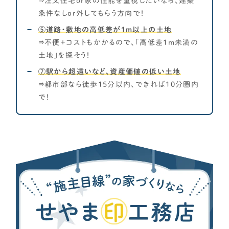
⇒注文住宅or家の性能を重視したいなら、建築
条件なしor外してもらう方向で！
⑤道路・敷地の高低差が1m以上の土地
⇒不便＋コストもかかるので、「高低差1m未満の
土地」を探そう！
⑦駅から超遠いなど、資産価値の低い土地
⇒都市部なら徒歩15分以内、できれば10分圏内
で！