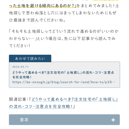
った土地を避ける傾向にあるのか？」
をまとめてみました！土
CONTENTS
地探しで思わぬ落とし穴にはまってしまわないためにもぜ
コンテンツから探す
ひ最後まで読んでくださいね。
記事で学ぶ
「そもそも土地探しってどういう流れで進めるのがいいのか
動画で学ぶ
わからない…」という場合は、先に以下記事から読んでみ
Q&Aで学ぶ
てください！
用語解説で学ぶ
SUPPORT
2024.03.11
どうやって進めるべき？注文住宅の「土地探し」の流れ・コツ・注意点
サポート
を完全攻略！
https://be-enough.jp/blog/search-for-land/how-to/p205
せやま印工務店プロジェクト
05
お役立ちツール
関連記事：『
どうやって進めるべき？注文住宅の「土地探し」
OTHER
の流れ・コツ・注意点を完全攻略！
』
せやまのきもち
目次
工務店の方へ