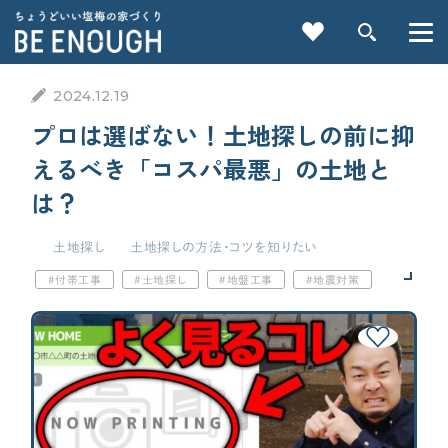
2024.12.19
プロは選ばない！土地探しの前に抑
えるべき「コスパ最悪」の土地と
は？
重要記事一覧を見る
土地探し
土地探しの方法・コツを知りたい
付帯工事
土地探し
地盤工事
地震対策
CATEGORY
火災保険
カテゴリから探す
家づくりの前に
検索