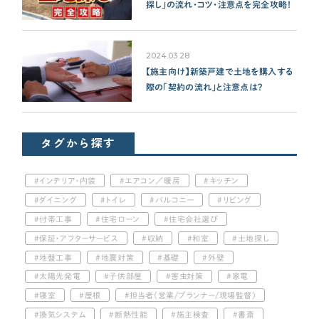
探し」の流れ・コツ・注意点を完全攻略！
2024.03.28
【施主向け】新築戸建で土地を購入する
際の「契約の流れ」と注意点は？
タグから探す
インテリア・内装
エアコン／暖房
キッチン
ダイニング
トイレ
バルコニー
リビング
付帯工事
住宅ローン
住宅会社選び
保証・アフターサービス
収納
和室
土地探し
地盤工事
地震対策
基礎
外壁
太陽光発電
子供部屋
害虫対策
家電
寝室
屋根
担当者（営業/プランナー/現場監督）
換気システム
断熱性能
施主検査
書斎