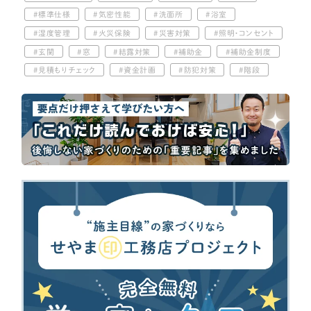
標準仕様
気密性能
洗面所
浴室
湿度管理
火災保険
災害対策
照明・コンセント
玄関
窓
結露対策
補助金
補助金制度
見積もりチェック
資金計画
防犯対策
階段