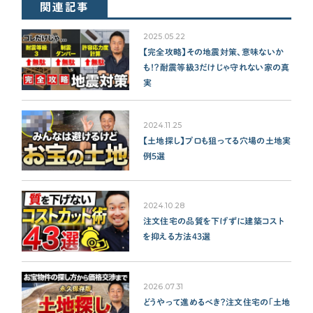
関連記事
2025.05.22
【完全攻略】その地震対策、意味ないか
も！？耐震等級3だけじゃ守れない家の真
実
2024.11.25
【土地探し】プロも狙ってる穴場の土地実
例5選
2024.10.28
注文住宅の品質を下げずに建築コスト
を抑える方法43選
2026.07.31
どうやって進めるべき？注文住宅の「土地