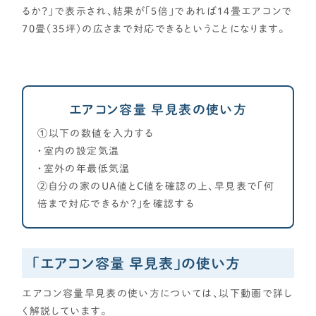
るか？」で表示され、結果が「５倍」であれば14畳エアコンで
CONTENTS
70畳（35坪）の広さまで対応できるということになります。
コンテンツから探す
記事で学ぶ
動画で学ぶ
Q&Aで学ぶ
エアコン容量 早見表の使い方
用語解説で学ぶ
①以下の数値を入力する
・室内の設定気温
SUPPORT
・室外の年最低気温
サポート
②自分の家のUA値とC値を確認の上、早見表で「何
倍まで対応できるか？」を確認する
せやま印工務店プロジェクト
お役立ちツール
OTHER
「エアコン容量 早見表」の使い方
せやまのきもち
エアコン容量早見表の使い方については、以下動画で詳し
く解説しています。
工務店の方へ