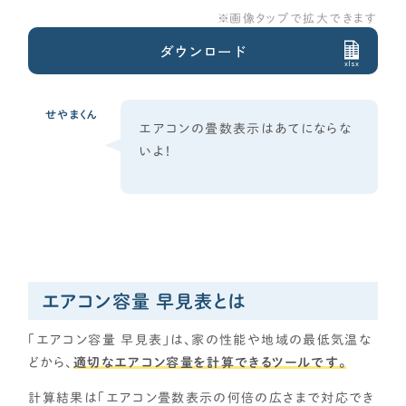
資金計画
画像タップで拡大できます
よく使われるキーワード
ダウンロード
家の性能
xlsx
せやま基準
UA値
断熱基準
省エネ基準
C値
気密性能
付帯工事
換気システム
エアコン
標準仕様
せやまくん
太陽光パネル
一階完結型
アルミ樹脂複合サッシ
エアコンの畳数表示はあてにならな
いよ！
工務店・HM選び
土地探し
間取り
エアコン容量 早見表とは
契約後の注意点
「エアコン容量 早見表」は、家の性能や地域の最低気温な
どから、
適切なエアコン容量を計算できるツールです。
時事ネタ・裏話
計算結果は「エアコン畳数表示の何倍の広さまで対応でき