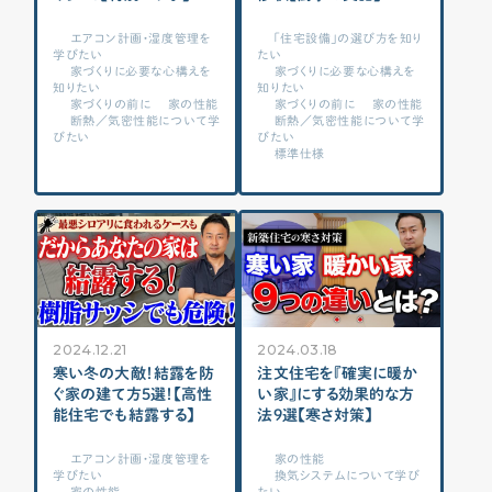
CONTENTS
エアコン計画・湿度管理を
「住宅設備」の選び方を知り
学びたい
たい
コンテンツから探す
家づくりに必要な心構えを
家づくりに必要な心構えを
知りたい
知りたい
家づくりの前に
家の性能
家づくりの前に
家の性能
記事で学ぶ
断熱／気密性能について学
断熱／気密性能について学
動画で学ぶ
びたい
びたい
標準仕様
Q&Aで学ぶ
用語解説で学ぶ
SUPPORT
サポート
せやま印工務店プロジェクト
2024.12.21
2024.03.18
お役立ちツール
寒い冬の大敵！結露を防
注文住宅を『確実に暖か
ぐ家の建て方5選！【高性
い家』にする効果的な方
OTHER
能住宅でも結露する】
法9選【寒さ対策】
せやまのきもち
エアコン計画・湿度管理を
家の性能
学びたい
換気システムについて学び
工務店の方へ
家の性能
たい