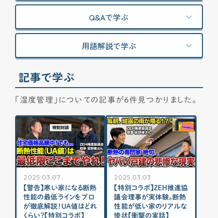
資金計画
補助金制度
見積もりチェック
資金計画
Q&Aで学ぶ
防犯対策
階段
書斎・勉強スペース
よく使われるキーワード
家の性能
せやま基準
UA値
断熱基準
省エネ基準
C値
用語解説で学ぶ
気密性能
付帯工事
換気システム
エアコン
標準仕様
太陽光パネル
一階完結型
アルミ樹脂複合サッシ
記事で学ぶ
工務店・HM選び
「湿度管理」についての記事が6件見つかりました。
土地探し
間取り
契約後の注意点
2025.03.07
2025.03.03
【警告】寒い家になる断熱
【特別コラボ】ZEH推進協
性能の最低ラインをプロ
議会理事が実体験。断熱
時事ネタ・裏話
が徹底解説！UA値はどれ
性能が低い家のリアルな
くらい？【特別コラボ】
惨状【衝撃の実話】