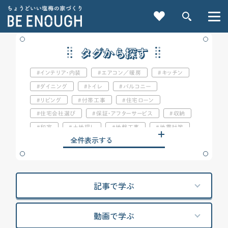
タグから探す
インテリア・内装
エアコン／暖房
キッチン
ダイニング
トイレ
バルコニー
リビング
付帯工事
住宅ローン
住宅会社選び
保証・アフターサービス
収納
重要記事一覧を見る
和室
土地探し
地盤工事
地震対策
全件表示する
基礎
外壁
太陽光発電
子供部屋
CATEGORY
害虫対策
家電
寝室
屋根
担当者（営業/プランナー/現場監督）
換気システム
カテゴリから探す
断熱性能
施主検査
書斎
標準仕様
記事で学ぶ
気密性能
洗面所
浴室
湿度管理
家づくりの前に
火災保険
災害対策
照明・コンセント
動画で学ぶ
玄関
窓
結露対策
補助金
検索