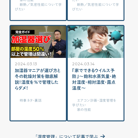
断熱／気密性能について学
断熱／気密性能について学
各種メディアのみなさまへ
びたい
びたい
【クルー専用】ログインページ
2024.03.13
2024.03.14
加湿器マニアが選び方と
『家でできるウイルス予
冬の乾燥対策を徹底解
防』～飽和水蒸気量・絶
説！湿度を%で管理した
対湿度・相対湿度・露点
らダメ！
温度～
時事ネタ・裏話
エアコン計画・湿度管理を
学びたい
家の性能
「湿度管理」について記事で学ぶ