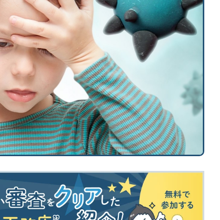
「住宅設備」の選び方を知りたい
標準仕様のチェック方法を知りたい
土地探し
土地探しの方法・コツを知りたい
契約後の注意点
仕様決め（外観/内装）の注意点を知りたい
「施主検査」の確認事項を知りたい
外構工事について知りたい