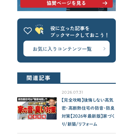
せやま基準
UA値
断熱基準
省エネ基準
C値
気密性能
役に立った記事を
付帯工事
換気システム
エアコン
ブックマークしておこう！
太陽光パネル
一階完結型
お気に入りコンテンツ一覧
アルミ樹脂複合サッシ
CONTENTS
関連記事
コンテンツから探す
2026.07.31
記事で学ぶ
【完全攻略】後悔しない高気
動画で学ぶ
密・高断熱住宅の防音・防臭
Q&Aで学ぶ
対策【2026年最新版】家づく
用語解説で学ぶ
り/新築/リフォーム