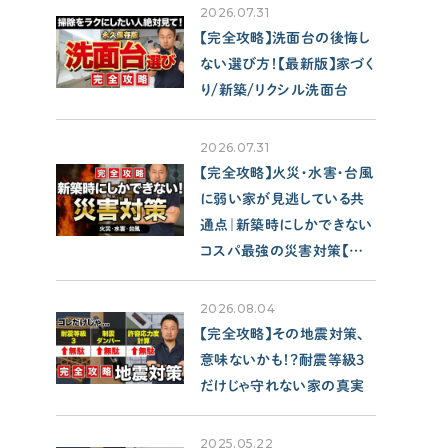
SUPPORT
2026.07.31
サポート
【完全攻略】洗面台の後悔し
ない選び方！【最新版】家づく
せやま印工務店プロジェクト
り/新築/リクシル洗面台
お役立ちツール
2026.07.31
OTHER
【完全攻略】火災・水害・台風
に弱い家が見逃している共
通点｜新築時にしかできない
せやまのきもち
コスパ最強の災害対策【注
工務店の方へ
文住宅/性能/保険】
各種メディアのみなさまへ
2026.08.04
【クルー専用】ログインページ
【完全攻略】その地震対策、
意味ないかも！？耐震等級3
だけじゃ守れない家の真実
2025.05.22