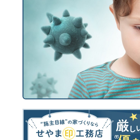
断熱／気密性能について学びたい
換気システムについて学びたい
太陽光発電について学びたい
災害（地震/水災）に強い家にしたい
エアコン計画・湿度管理を学びたい
工務店・HM選び
「工務店・HMの選び方」を学びたい
“ヤバい工務店・HM”を見抜きたい
間取り
間取りの基本知識・ツボを知りたい
間取り実例（せやまどり）