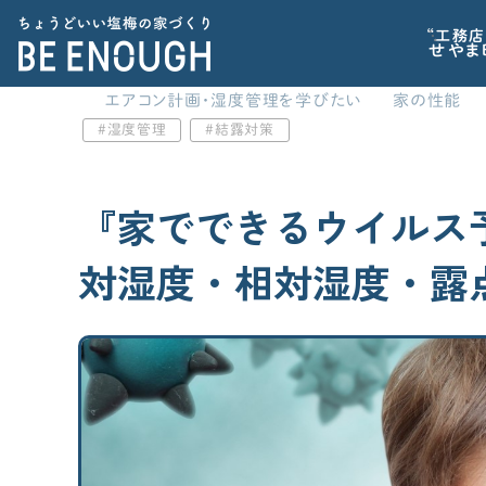
“工務店
せやま
エアコン計画・湿度管理を学びたい
家の性能
湿度管理
結露対策
CATEGORY
家づくりの前に
カテゴリから探す
記事で学ぶ
『家でできるウイルス
家づくりの前に
標準仕様
対湿度・相対湿度・露
家を建てるべきか？から考えたい
家づくりに必要な心構えを知りたい
間取り
住宅業界の“闇”を知っておきたい
子育てに関連する情報が欲しい
家の性能