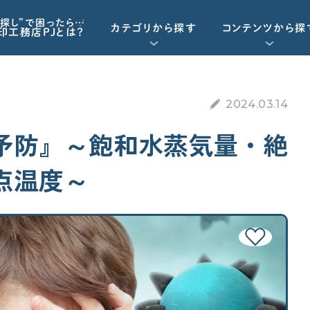
探し”で困ったら…
カテゴリから探す
コンテンツから探
印工務店PJとは？
重要記事一覧を見る
お気に入り一覧
2024.03.14
資金計画
動画で学ぶ
Q&Aで学ぶ
予防』～飽和水蒸気量・絶
資金計画
工務店・HM選び
点温度～
予算オーバーを未然に防ぎたい
「住宅ローン」について学びたい
契約後の注意点
諸経費（保険など）の知識がほしい
標準仕様