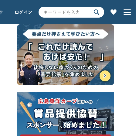
す
ログイン
家の性能
用語解説で学ぶ
土地探し
全コンテンツ一覧
SEARCH
時事ネタ・裏話
キーワードから探す
サイト内
検索
よく使われるキーワード