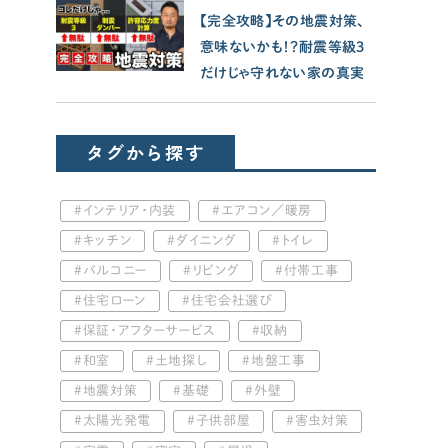
【完全攻略】その地震対策、
意味ないかも！？耐震等級3
だけじゃ守れない家の真実
タグから探す
インテリア・内装
エアコン／暖房
キッチン
ダイニング
トイレ
バルコニー
リビング
付帯工事
住宅ローン
住宅会社選び
保証・アフターサービス
収納
和室
土地探し
地盤工事
地震対策
基礎
外壁
太陽光発電
子供部屋
害虫対策