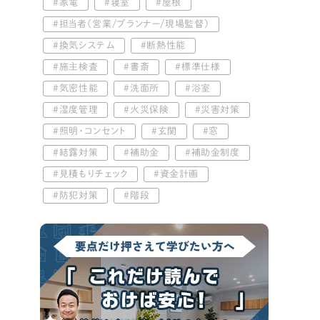
家電
寝室
屋根
担当者（営業/プランナー/現場監督）
換気システム
断熱性能
施主検査
書斎
標準仕様
気密性能
洗面所
浴室
湿度管理
火災保険
災害対策
照明・コンセント
玄関
窓
結露対策
補助金
補助金制度
見積もりチェック
資金計画
防犯対策
階段