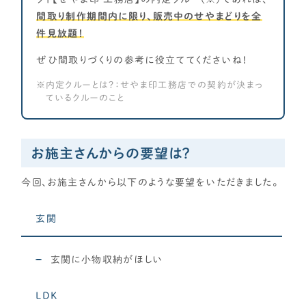
主寝室・子供部屋を広めに！
間取り制作期間内に限り、販売中のせやまどりを全
子供部屋をつなげて将来仕切る！
件見放題！
1階に主寝室が欲しい！
ぜひ間取りづくりの参考に役立ててくださいね！
土地
内定クルーとは？：せやま印工務店での契約が決まっ
駐車場を2台以上確保したい！
ているクルーのこと
庭が欲しい
変形地をうまく生かしたい！
土地・間口は狭いが素敵間取りに
お施主さんからの要望は？
庭不要！敷地目一杯家を建てたい
今回、お施主さんから以下のような要望をいただきました。
玄関
玄関に小物収納がほしい
LDK