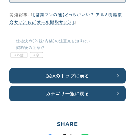
uilding/mental-attitude/p11938
CONTENTS
関連記事：『
【営業マンの嘘】どっちがいい？「アルミ樹脂複
コンテンツから探す
合サッシ」vs「オール樹脂サッシ」
』
記事で学ぶ
動画で学ぶ
仕様決め（外観/内装）の注意点を知りたい
Q&Aで学ぶ
契約後の注意点
用語解説で学ぶ
外壁
窓
SUPPORT
Q&Aのトップに戻る
サポート
せやま印工務店プロジェクト
カテゴリ一覧に戻る
お役立ちツール
OTHER
SHARE
せやまのきもち
工務店の方へ