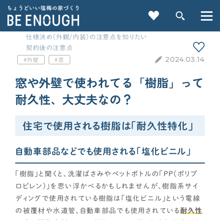
仕様決め（外観/内装）の注意点を知りたい
契約後の注意点
2024.03.14
外壁
窓
窓や外壁で使われてる「樹脂」って
耐久性、大丈夫なの？
重要記事一覧を見る
住宅で使用される樹脂は「耐久性特化」
CATEGORY
自動車部品などでも使用される「塩化ビニル」
カテゴリから探す
「樹脂」と聞くと、洗濯ばさみやペットボトルの「PP(ポリプ
ロピレン)」を思い浮かべるかもしれませんが、樹脂系サイ
家づくりの前に
ディングで使用されている樹脂は「塩化ビニル」という電線
の被覆材や水道管、自動車部品でも使用されている
耐久性
検索