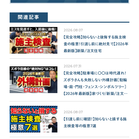
関連記事
2026.08.07
【完全攻略】知らないと後悔する施主検
査の極意！引渡し前に絶対見て【2026年
最新版】新築/注文住宅
2026.07.31
【完全攻略】駐車場に〇〇は時代遅れ！
ズボラさんも失敗しない外構計画［駐輪
場・庭・門柱・フェンス・シンボルツリー］
【2026年最新版】家づくり/新築/注文住
宅
2026.08.07
【引渡し前に確認！】知らないと損する施
主検査等の極意７選