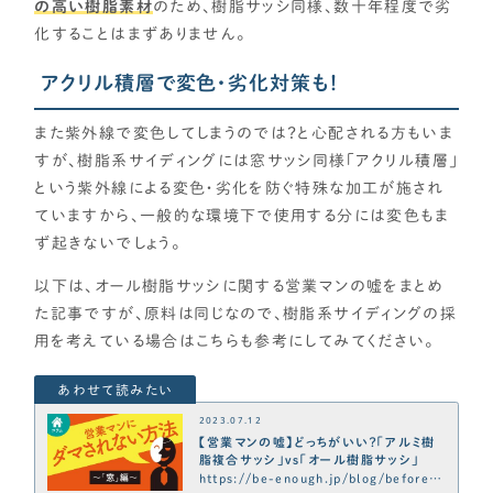
資金計画
の高い樹脂素材
のため、樹脂サッシ同様、数十年程度で劣
化することはまずありません。
よく使われるキーワード
家の性能
アクリル積層で変色・劣化対策も！
せやま基準
UA値
断熱基準
省エネ基準
C値
気密性能
付帯工事
換気システム
エアコン
また紫外線で変色してしまうのでは？と心配される方もいま
標準仕様
太陽光パネル
一階完結型
アルミ樹脂複合サッシ
すが、樹脂系サイディングには窓サッシ同様「アクリル積層」
という紫外線による変色・劣化を防ぐ特殊な加工が施され
工務店・HM選び
ていますから、一般的な環境下で使用する分には変色もま
ず起きないでしょう。
土地探し
以下は、オール樹脂サッシに関する営業マンの嘘をまとめ
た記事ですが、原料は同じなので、樹脂系サイディングの採
間取り
用を考えている場合はこちらも参考にしてみてください。
契約後の注意点
2023.07.12
【営業マンの嘘】どっちがいい？「アルミ樹
時事ネタ・裏話
脂複合サッシ」vs「オール樹脂サッシ」
https://be-enough.jp/blog/before-b