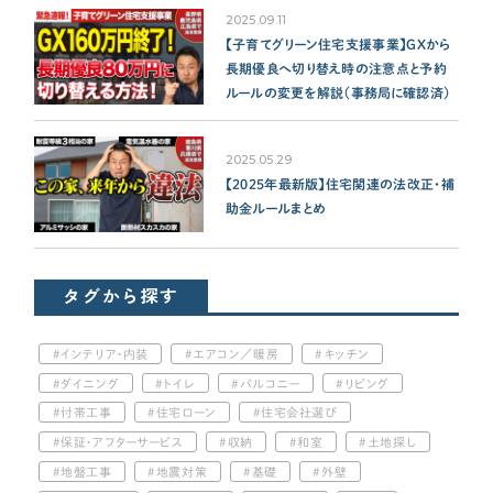
2025.09.11
【子育てグリーン住宅支援事業】GXから
長期優良へ切り替え時の注意点と予約
ルールの変更を解説（事務局に確認済）
2025.05.29
【2025年最新版】住宅関連の法改正・補
助金ルールまとめ
タグから探す
インテリア・内装
エアコン／暖房
キッチン
ダイニング
トイレ
バルコニー
リビング
付帯工事
住宅ローン
住宅会社選び
保証・アフターサービス
収納
和室
土地探し
地盤工事
地震対策
基礎
外壁