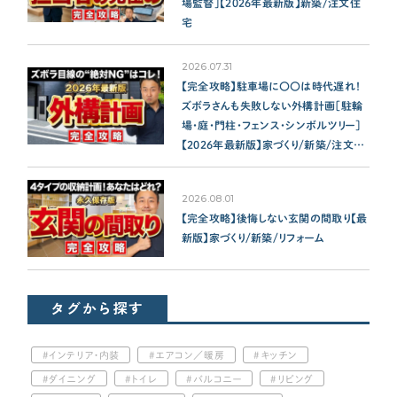
場監督］【2026年最新版】新築/注文住
宅
2026.07.31
【完全攻略】駐車場に〇〇は時代遅れ！
ズボラさんも失敗しない外構計画［駐輪
場・庭・門柱・フェンス・シンボルツリー］
【2026年最新版】家づくり/新築/注文住
宅
2026.08.01
【完全攻略】後悔しない玄関の間取り【最
新版】家づくり/新築/リフォーム
タグから探す
インテリア・内装
エアコン／暖房
キッチン
ダイニング
トイレ
バルコニー
リビング