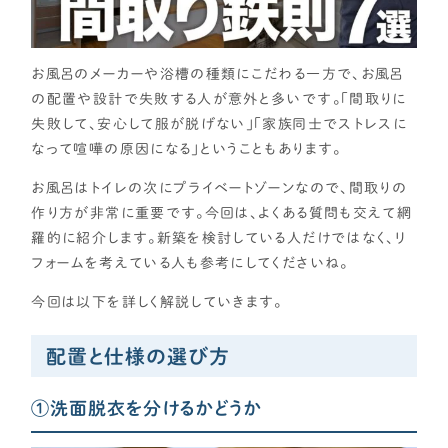
CONTENTS
コンテンツから探す
お風呂のメーカーや浴槽の種類にこだわる一方で、お風呂
記事で学ぶ
の配置や設計で失敗する人が意外と多いです。「間取りに
失敗して、安心して服が脱げない」「家族同士でストレスに
動画で学ぶ
なって喧嘩の原因になる」ということもあります。
Q&Aで学ぶ
用語解説で学ぶ
お風呂はトイレの次にプライベートゾーンなので、間取りの
作り方が非常に重要です。今回は、よくある質問も交えて網
SUPPORT
羅的に紹介します。新築を検討している人だけではなく、リ
サポート
フォームを考えている人も参考にしてくださいね。
せやま印工務店プロジェクト
今回は以下を詳しく解説していきます。
お役立ちツール
配置と仕様の選び方
OTHER
①洗面脱衣を分けるかどうか
せやまのきもち
工務店の方へ