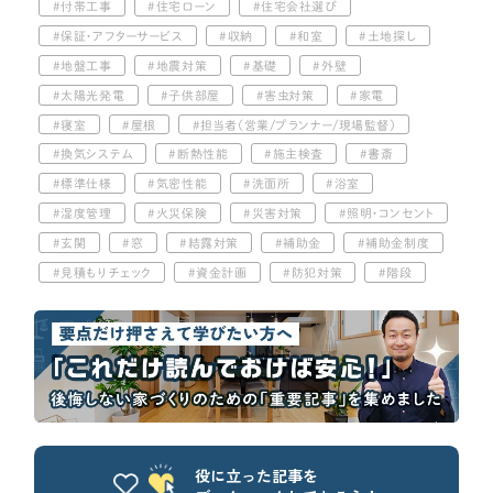
付帯工事
住宅ローン
住宅会社選び
保証・アフターサービス
収納
和室
土地探し
地盤工事
地震対策
基礎
外壁
太陽光発電
子供部屋
害虫対策
家電
寝室
屋根
担当者（営業/プランナー/現場監督）
換気システム
断熱性能
施主検査
書斎
標準仕様
気密性能
洗面所
浴室
湿度管理
火災保険
災害対策
照明・コンセント
玄関
窓
結露対策
補助金
補助金制度
見積もりチェック
資金計画
防犯対策
階段
役に立った記事を