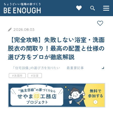
2026.08.03
【完全攻略】失敗しない浴室・洗面
脱衣の間取り！最高の配置と仕様の
選び方をプロが徹底解説
重要記事一覧を見る
「住宅設備」の選び方を知りたい
最重要記事
標準仕様
間取り
洗面所
浴室
CATEGORY
間取りの基本知識・ツボを知りたい
カテゴリから探す
家づくりの前に
検索