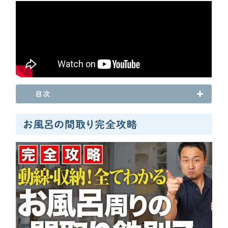
資金計画
よく使われるキーワード
家の性能
せやま基準
UA値
断熱基準
省エネ基準
C値
気密性能
付帯工事
換気システム
エアコン
標準仕様
太陽光パネル
一階完結型
アルミ樹脂複合サッシ
工務店・HM選び
目次
土地探し
お風呂の間取り完全攻略
間取り
契約後の注意点
時事ネタ・裏話