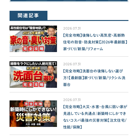
関連記事
2026.07.31
【完全攻略】後悔しない高気密・高断熱
住宅の防音・防臭対策【2026年最新版】
家づくり/新築/リフォーム
2026.07.31
【完全攻略】洗面台の後悔しない選び
方！【最新版】家づくり/新築/リクシル洗
面台
2026.07.31
【完全攻略】火災・水害・台風に弱い家が
見逃している共通点｜新築時にしかでき
ないコスパ最強の災害対策【注文住宅/
性能/保険】