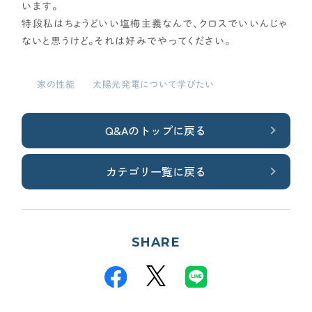
資金計画
います。
特段私はちょうどいい塩梅主義なんで、クロスでいいんじゃ
よく使われるキーワード
ないと思うけど。それは好みでやってください。
家の性能
せやま基準
UA値
断熱基準
省エネ基準
C値
気密性能
付帯工事
換気システム
エアコン
家の性能
太陽光発電について学びたい
標準仕様
太陽光パネル
一階完結型
アルミ樹脂複合サッシ
工務店・HM選び
Q&Aのトップに戻る
土地探し
カテゴリ一覧に戻る
間取り
SHARE
契約後の注意点
時事ネタ・裏話