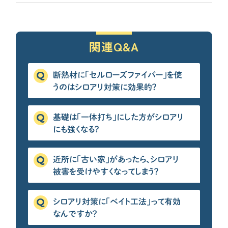
CONTENTS
コンテンツから探す
関連Q&A
記事で学ぶ
動画で学ぶ
断熱材に「セルローズファイバー」を使
Q&Aで学ぶ
うのはシロアリ対策に効果的？
用語解説で学ぶ
SUPPORT
基礎は「一体打ち」にした方がシロアリ
にも強くなる？
サポート
せやま印工務店プロジェクト
近所に「古い家」があったら、シロアリ
お役立ちツール
被害を受けやすくなってしまう？
OTHER
シロアリ対策に「ベイト工法」って有効
せやまのきもち
なんですか？
工務店の方へ