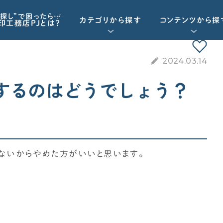
探し”で困ったら…
カテゴリから探す
コンテンツから探
印工務店PJとは？
2024.03.14
重要記事一覧を見る
お気に入り一覧
資金計画
するのはどうでしょう？
動画で学ぶ
Q&Aで学ぶ
資金計画
工務店・HM選び
予算オーバーを未然に防ぎたい
「住宅ローン」について学びたい
ないからやめた方がいいと思います。
契約後の注意点
諸経費（保険など）の知識がほしい
標準仕様