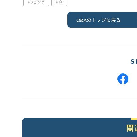
リビング
窓
断熱／気密性能について学びたい
換気システムについて学びたい
Q&Aのトップに戻る
太陽光発電について学びたい
災害（地震/水災）に強い家にしたい
エアコン計画・湿度管理を学びたい
S
工務店・HM選び
「工務店・HMの選び方」を学びたい
“ヤバい工務店・HM”を見抜きたい
間取り
間取りの基本知識・ツボを知りたい
関
間取り実例（せやまどり）