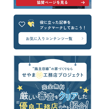
せやま基準
UA値
断熱基準
省エネ基準
C値
気密性能
役に立った記事を
付帯工事
換気システム
エアコン
ブックマークしておこう！
太陽光パネル
一階完結型
お気に入りコンテンツ一覧
アルミ樹脂複合サッシ
CONTENTS
コンテンツから探す
記事で学ぶ
動画で学ぶ
Q&Aで学ぶ
用語解説で学ぶ