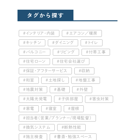
タグから探す
インテリア・内装
エアコン／暖房
キッチン
ダイニング
トイレ
バルコニー
リビング
付帯工事
住宅ローン
住宅会社選び
保証・アフターサービス
収納
和室
土地探し
地盤工事
地震対策
基礎
外壁
太陽光発電
子供部屋
害虫対策
家電
寝室
屋根
担当者（営業/プランナー/現場監督）
換気システム
断熱性能
施主検査
書斎・勉強スペース