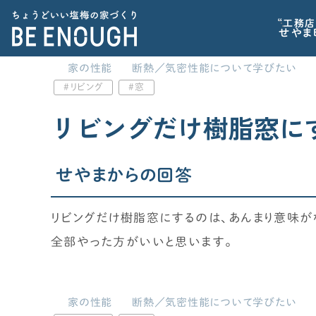
“工務店
せやま
家の性能
断熱／気密性能について学びたい
リビング
窓
CATEGORY
家づくりの前に
カテゴリから探す
リビングだけ樹脂窓に
記事で学ぶ
家づくりの前に
標準仕様
せやまからの回答
家を建てるべきか？から考えたい
家づくりに必要な心構えを知りたい
リビングだけ樹脂窓にするのは、あんまり意味が
間取り
住宅業界の“闇”を知っておきたい
全部やった方がいいと思います。
子育てに関連する情報が欲しい
家の性能
家の性能
断熱／気密性能について学びたい