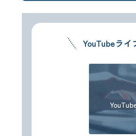
YouTubeライ
YouT