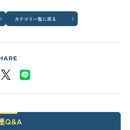
「住宅設備」の選び方を知りたい
標準仕様のチェック方法を知りたい
カテゴリ一覧に戻る
HARE
土地探し
土地探しの方法・コツを知りたい
契約後の注意点
仕様決め（外観/内装）の注意点を知りたい
連Q&A
「施主検査」の確認事項を知りたい
外構工事について知りたい