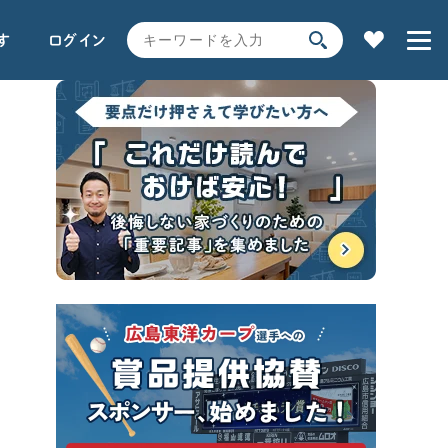
す
ログイン
家の性能
用語解説で学ぶ
土地探し
全コンテンツ一覧
SEARCH
時事ネタ・裏話
キーワードから探す
サイト内
検索
よく使われるキーワード