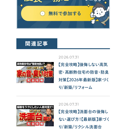
SUPPORT
サポート
せやま印工務店プロジェクト
お役立ちツール
関連記事
OTHER
2026.07.31
【完全攻略】後悔しない高気
せやまのきもち
密・高断熱住宅の防音・防臭
工務店の方へ
対策【2026年最新版】家づく
各種メディアのみなさまへ
り/新築/リフォーム
【クルー専用】ログインページ
2026.07.31
【完全攻略】洗面台の後悔し
ない選び方！【最新版】家づく
り/新築/リクシル洗面台