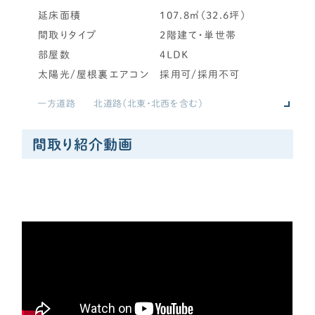
LDK
延床面積
107.8㎡（32.6坪）
CONTENTS
LDKを18畳以上にしたい！
間取りタイプ
2階建て・単世帯
コンテンツから探す
コンパクトでも開放感あるLDK
部屋数
4LDK
記事で学ぶ
キッチンとダイニングを並列に！
太陽光/屋根裏エアコン
採用可/採用不可
動画で学ぶ
スケルトンデザイン階段を希望！
一方道路
北道路（北東・北西を含む）
Q&Aで学ぶ
2階リビングにしたい！
32坪～
用語解説で学ぶ
勾配天井や吹き抜けを希望！
単世帯
単世帯/2階建て
間取り紹介動画
書斎（個室・半個室）あり
4LDK+書斎
和室・書斎・趣味
SUPPORT
独立した書斎が欲しい！
サポート
オープンな勉強スペースを希望！
せやま印工務店プロジェクト
敷き布団2枚サイズのミニ和室！
お役立ちツール
4.5畳以上の和室がほしい！
(電子)ピアノを置きたい！
OTHER
家事動線
洗面所と脱衣室を分けたい！
せやまのきもち
ランドリールーム兼用の脱衣室（3畳以上目安）
工務店の方へ