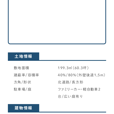
資金計画
南西角地
北東角地
よく使われるキーワード
家の性能
北西角地
せやま基準
UA値
断熱基準
省エネ基準
C値
その他
気密性能
付帯工事
換気システム
エアコン
旗竿地
標準仕様
太陽光パネル
一階完結型
アルミ樹脂複合サッシ
狭小土地（30坪未満目安）
間口が狭い土地（7m未満目安）
工務店・HM選び
その他（専用通路など）
土地情報
土地探し
敷地面積
199.3㎡（60.3坪）
建蔽率/容積率
40%/80%（外壁後退1,5m）
間取り
こだわり条件を追加する
方角/形状
北道路/長方形
駐車場/庭
ファミリーカー・軽自動車2
契約後の注意点
下記こだわり条件は……
台/広い庭有り
or検索
and検索
（どれか満たす）
（全て満たす）
時事ネタ・裏話
建物情報
※検索結果に反映されます