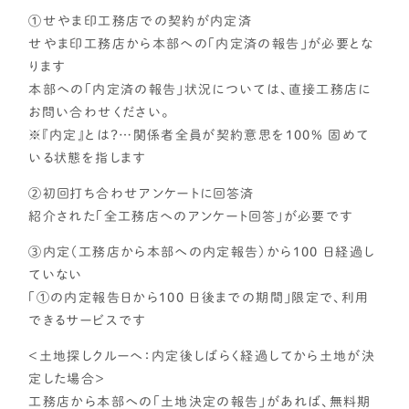
主寝室・子供部屋を広めに！
①せやま印工務店での契約が内定済
せやま印工務店から本部への「内定済の報告」が必要とな
子供部屋をつなげて将来仕切る！
ります
1階に主寝室が欲しい！
本部への「内定済の報告」状況については、直接工務店に
土地
お問い合わせください。
駐車場を2台以上確保したい！
※『内定』とは？…関係者全員が契約意思を100% 固めて
庭が欲しい
いる状態を指します
変形地をうまく生かしたい！
②初回打ち合わせアンケートに回答済
土地・間口は狭いが素敵間取りに
紹介された「全工務店へのアンケート回答」が必要です
庭不要！敷地目一杯家を建てたい
③内定（工務店から本部への内定報告）から100 日経過し
ていない
「①の内定報告日から100 日後までの期間」限定で、利用
できるサービスです
＜土地探しクルーへ：内定後しばらく経過してから土地が決
定した場合＞
工務店から本部への「土地決定の報告」があれば、無料期