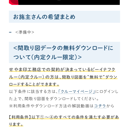
が欲しい
各種メディアのみなさまへ
キッチンと洗面を隣接させたい！
【クルー専用】ログインページ
お施主さんの希望まとめ
回遊動線を採用したい！
トイレを洗面所隣接にしたい
＜準備中＞
バルコニーが欲しい！
収納
＜間取り図データの無料ダウンロードに
収納をかなり充実させたい！
ついて（内定クルー限定）＞
カップボード・パントリー充実！
せやま印工務店での契約が決まっているビーイナフク
1階にWIC（2畳以上目安）が欲しい！
ルー（内定クルー）の方は、
間取り図面を”無料で”ダウン
玄関
ロードすることができます。
シューズクローク（奥行2P以上目安）を希望！
以下条件に該当する方は、
「クルーマイページ」
にログインし
靴を脱いだ状態で靴を取りたい！
た上で、間取り図面をダウンロードしてください。
シューズクローク&ボックス併用
※利用条件やダウンロード方法の解説動画は
コチラ
から
玄関近くに洗面を配置したい！
【利用条件】以下①～④のすべての条件を満たす必要があ
主寝室・子ども部屋
ります。
主寝室・子供部屋は最低限サイズ