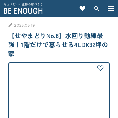
2025.03.19
【せやまどりNo.8】水回り動線最
強！1階だけで暮らせる4LDK32坪の
間取り
方角
家
延床面積
部屋数
タイプ
重要記事一覧を見る
一方道路
東道路
CATEGORY
西道路
カテゴリから探す
南道路（南東・南西を含む）
北道路（北東・北西を含む）
家づくりの前に
角地
南東角地
検索