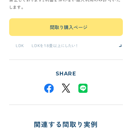
禁止しております。利益を伴わない個人利用のみ許可いた
します。
間取り購入ページ
LDK
LDKを18畳以上にしたい！
キッチンとダイニングを並列に！
スケルトンデザイン階段を希望！
和室・書斎・趣味
独立した書斎が欲しい！
敷き布団2枚サイズのミニ和室！
SHARE
(電子)ピアノを置きたい！
家事動線
洗面所と脱衣室を分けたい！
キッチンと洗面を隣接させたい！
収納
収納をかなり充実させたい！
カップボード・パントリー充実！
1階にWIC（2畳以上目安）が欲しい！
玄関
シューズクローク（奥行2P以上目安）を希望！
関連する間取り実例
靴を脱いだ状態で靴を取りたい！
玄関近くに洗面を配置したい！
主寝室・子ども部屋