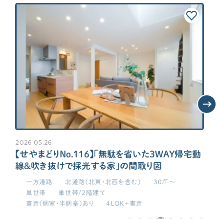
主寝室・子供部屋は最低限サイズ
子供部屋をつなげて将来仕切る！
土地
駐車場を2台以上確保したい！
庭が欲しい
2026.05.26
20
お
【せやまどりNo.116】「無駄を省いた3WAY帰宅動
【
線&吹き抜けで採光する家」の間取り図
T
一方道路
北道路（北東・北西を含む）
30坪～
単世帯
単世帯/2階建て
書斎（個室・半個室）あり
4LDK+書斎