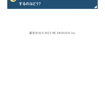
資金計画
するのはどう？
よく使われるキーワード
家の性能
せやま基準
UA値
断熱基準
省エネ基準
C値
気密性能
付帯工事
換気システム
エアコン
標準仕様
太陽光パネル
一階完結型
アルミ樹脂複合サッシ
運営会社
©2023 BE ENOUGH Inc.
工務店・HM選び
土地探し
間取り
契約後の注意点
時事ネタ・裏話