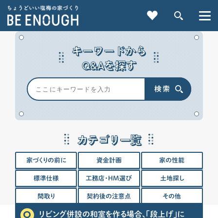
キーワードから
Q&Aを探す
検索
重要記事一覧を見る
カテゴリ一覧
CATEGORY
家づくりの前に
資金計画
家の性能
カテゴリから探す
標準仕様
工務店・HM選び
土地探し
家づくりの前に
間取り
契約後の注意点
その他
リビング併設の和室を作る場合、「段上げ」に
検索