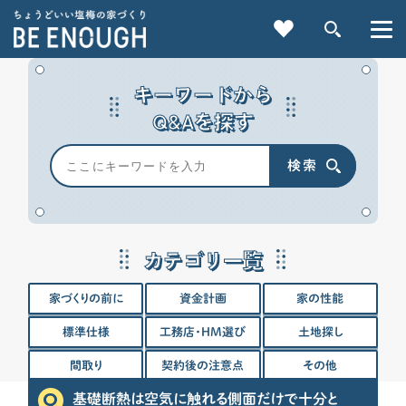
キーワードから
Q&Aを探す
検索
重要記事一覧を見る
カテゴリ一覧
CATEGORY
家づくりの前に
資金計画
家の性能
カテゴリから探す
標準仕様
工務店・HM選び
土地探し
家づくりの前に
間取り
契約後の注意点
その他
基礎断熱は空気に触れる側面だけで十分と
検索