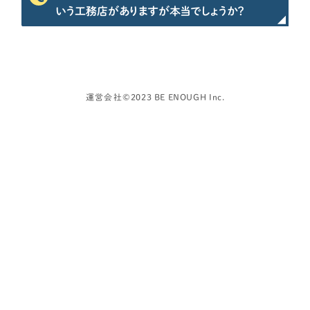
資金計画
いう工務店がありますが本当でしょうか？
よく使われるキーワード
家の性能
せやま基準
UA値
断熱基準
省エネ基準
C値
気密性能
付帯工事
換気システム
エアコン
標準仕様
太陽光パネル
一階完結型
アルミ樹脂複合サッシ
運営会社
©2023 BE ENOUGH Inc.
工務店・HM選び
土地探し
間取り
契約後の注意点
時事ネタ・裏話