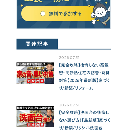
SUPPORT
サポート
せやま印工務店プロジェクト
お役立ちツール
関連記事
OTHER
2026.07.31
【完全攻略】後悔しない高気
せやまのきもち
密・高断熱住宅の防音・防臭
工務店の方へ
対策【2026年最新版】家づく
各種メディアのみなさまへ
り/新築/リフォーム
【クルー専用】ログインページ
2026.07.31
【完全攻略】洗面台の後悔し
ない選び方！【最新版】家づく
り/新築/リクシル洗面台