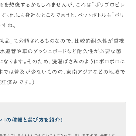
樹脂を想像するかもしれませんが、これは「ポリプロピレ
家づくりの補助金情報を知りたい
ます。他にも身近なところで言うと、ペットボトルも「ポリ
ですね。
「消耗品」に分類されるものなので、比較的耐久性が重視
は水道管や車のダッシュボードなど耐久性が必要な箇
になります。そのため、洗濯ばさみのようにボロボロに
（日本では普及が少ないものの、東南アジアなどの地域で
実証済みです。）
シ」の種類と選び方を紹介！
間違えてしまうととんでもないことになってしまいますので、失敗しな