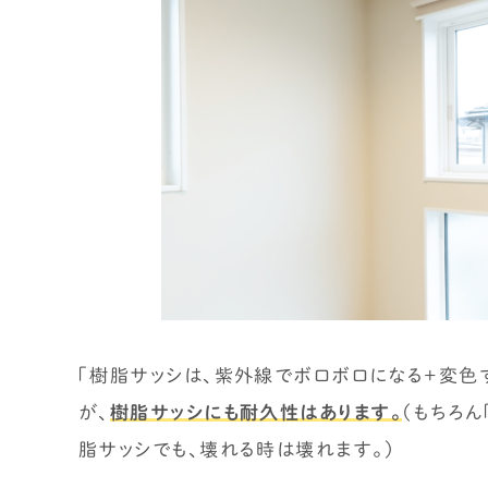
断熱／気密性能について学びたい
換気システムについて学びたい
太陽光発電について学びたい
災害（地震/水災）に強い家にしたい
エアコン計画・湿度管理を学びたい
工務店・HM選び
「工務店・HMの選び方」を学びたい
“ヤバい工務店・HM”を見抜きたい
間取り
「樹脂サッシは、紫外線でボロボロになる+変色
が、
樹脂サッシにも耐久性はあります。
（もちろん
間取りの基本知識・ツボを知りたい
間取り実例（せやまどり）
脂サッシでも、壊れる時は壊れます。）