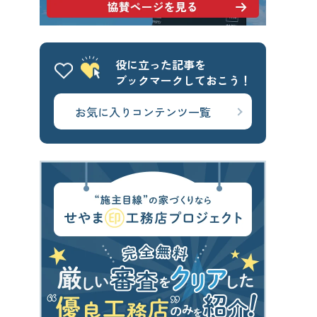
せやま基準
UA値
断熱基準
省エネ基準
C値
気密性能
役に立った記事を
付帯工事
換気システム
エアコン
ブックマークしておこう！
太陽光パネル
一階完結型
お気に入りコンテンツ一覧
アルミ樹脂複合サッシ
CONTENTS
コンテンツから探す
記事で学ぶ
動画で学ぶ
Q&Aで学ぶ
用語解説で学ぶ