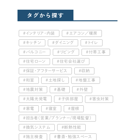
タグから探す
インテリア・内装
エアコン／暖房
キッチン
ダイニング
トイレ
バルコニー
リビング
付帯工事
住宅ローン
住宅会社選び
保証・アフターサービス
収納
和室
土地探し
地盤工事
地震対策
基礎
外壁
太陽光発電
子供部屋
害虫対策
家電
寝室
屋根
担当者（営業/プランナー/現場監督）
換気システム
断熱性能
施主検査
書斎・勉強スペース