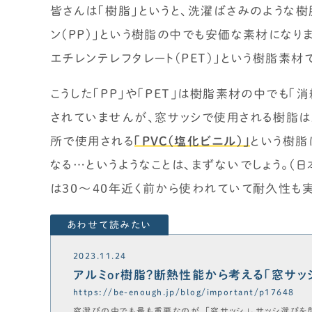
皆さんは「樹脂」というと、洗濯ばさみのような
ン(PP)」という樹脂の中でも安価な素材になり
エチレンテレフタレート(PET)」という樹脂素材
時事ネタ・裏話
住宅業界の時事ネタ
こうした「PP」や「PET」は樹脂素材の中でも
住宅業界の裏話
されていませんが、窓サッシで使用される樹脂
せやまの活動・ミッション
所で使用される
「PVC(塩化ビニル)」
という樹脂
なる…というようなことは、まずないでしょう。
は30～40年近く前から使われていて耐久性も
2023.11.24
アルミor樹脂？断熱性能から考える「窓サッ
https://be-enough.jp/blog/important/p17648
窓選びの中でも最も重要なのが、「窓サッシ」。サッシ選びを