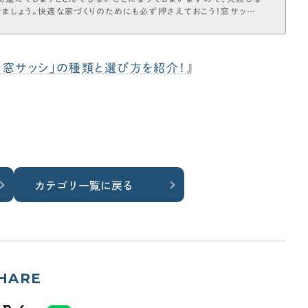
ましょう。快適な家づくりのためにも必ず押さえておこう！窓サッシ
！」という場合は、以下記事を参考にしてみて下さい。関連記事：『【完
べき方角/配置など徹底解説！』「窓サッシ」とは？窓サッシって具体
「窓サッシ」の種類と選び方を紹介！
』
カテゴリ一覧に戻る
HARE