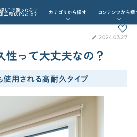
探し”で困ったら…
カテゴリから探す
コンテンツから探
印工務店PJとは？
2024.03.27
重要記事一覧を見る
お気に入り一覧
資金計画
久性って大丈夫なの？
動画で学ぶ
Q&Aで学ぶ
資金計画
工務店・HM選び
も使用される高耐久タイプ
予算オーバーを未然に防ぎたい
「住宅ローン」について学びたい
契約後の注意点
諸経費（保険など）の知識がほしい
標準仕様