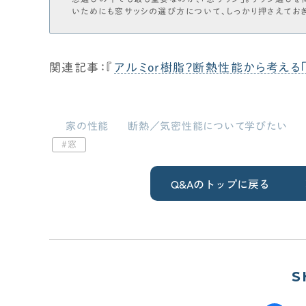
いためにも窓サッシの選び方について、しっかり押さえておき
だけでなく、「窓について、抑えておくべき知識を網羅したい
全攻略】新築の「窓選び」最適解は？窓の種類・性能・設置す
的にどこのこと？（...
関連記事：『
アルミor樹脂？断熱性能から考える
家の性能
断熱／気密性能について学びたい
窓
Q&Aのトップに戻る
S