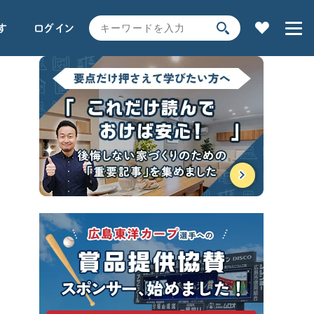
す
ログイン
家の性能
用語解説で学ぶ
土地探し
全コンテンツ一覧
SEARCH
時事ネタ・裏話
キーワードから探す
サイト内
検索
よく使われるキーワード