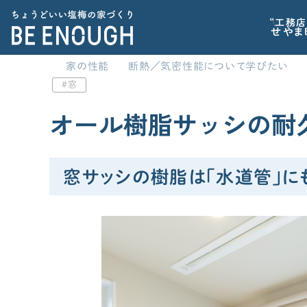
“工務店
せやま
家の性能
断熱／気密性能について学びたい
窓
CATEGORY
家づくりの前に
カテゴリから探す
オール樹脂サッシの耐
記事で学ぶ
家づくりの前に
標準仕様
窓サッシの樹脂は「水道管」に
家を建てるべきか？から考えたい
家づくりに必要な心構えを知りたい
間取り
住宅業界の“闇”を知っておきたい
子育てに関連する情報が欲しい
家の性能