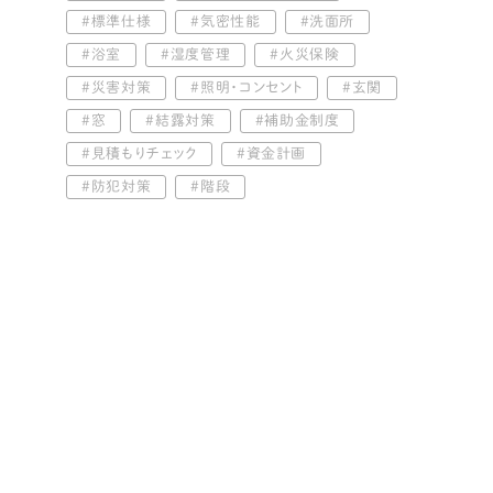
標準仕様
気密性能
洗面所
浴室
湿度管理
火災保険
災害対策
照明・コンセント
玄関
窓
結露対策
補助金制度
見積もりチェック
資金計画
防犯対策
階段