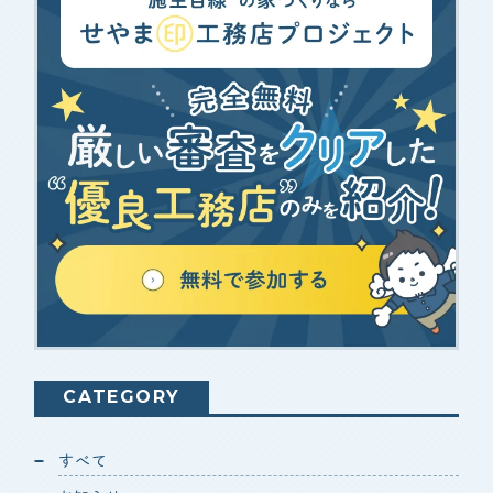
CONTENTS
コンテンツから探す
記事で学ぶ
動画で学ぶ
Q&Aで学ぶ
用語解説で学ぶ
SUPPORT
サポート
せやま印工務店プロジェクト
お役立ちツール
CATEGORY
OTHER
せやまのきもち
すべて
工務店の方へ