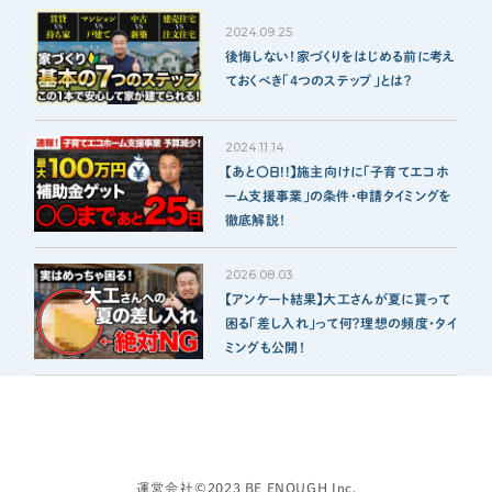
2024.09.25
後悔しない！家づくりをはじめる前に考え
ておくべき「４つのステップ」とは？
2024.11.14
【あと〇日!!】施主向けに「子育てエコホ
ーム支援事業」の条件・申請タイミングを
徹底解説！
2026.08.03
【アンケート結果】大工さんが夏に貰って
困る「差し入れ」って何？理想の頻度・タイ
ミングも公開！
運営会社
©2023 BE ENOUGH Inc.