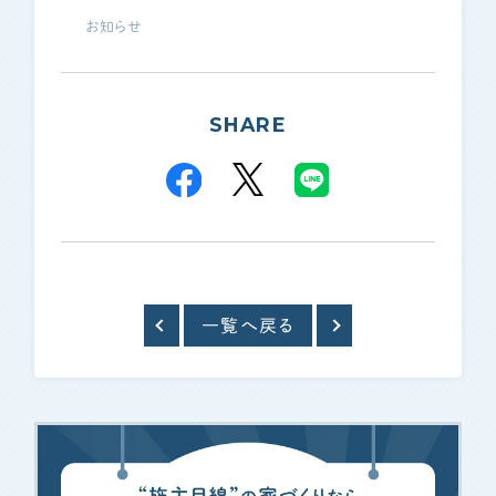
資金計画
お知らせ
よく使われるキーワード
家の性能
せやま基準
UA値
断熱基準
省エネ基準
C値
気密性能
付帯工事
換気システム
エアコン
SHARE
標準仕様
太陽光パネル
一階完結型
アルミ樹脂複合サッシ
工務店・HM選び
土地探し
一覧へ戻る
間取り
契約後の注意点
時事ネタ・裏話