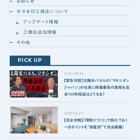
お知らせ
各種メディアのみなさまへ
せやま印工務店について
【クルー専用】ログインページ
アップデート情報
工務店追加情報
その他
PICK UP
2024.09.24
【緊急対談】太陽光パネルの「マキシオン
ジャパン」の社長に株価暴落の真相を追
求！40年保証はどうなる？
2025.02.27
【完全攻略】「間取りづくり」で抑えておく
べきポイントを”部屋別”で完全網羅！